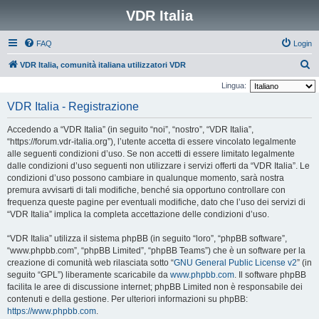
VDR Italia
FAQ
Login
C
VDR Italia, comunità italiana utilizzatori VDR
e
Lingua:
r
VDR Italia - Registrazione
c
Accedendo a “VDR Italia” (in seguito “noi”, “nostro”, “VDR Italia”,
a
“https://forum.vdr-italia.org”), l’utente accetta di essere vincolato legalmente
alle seguenti condizioni d’uso. Se non accetti di essere limitato legalmente
dalle condizioni d’uso seguenti non utilizzare i servizi offerti da “VDR Italia”. Le
condizioni d’uso possono cambiare in qualunque momento, sarà nostra
premura avvisarti di tali modifiche, benché sia opportuno controllare con
frequenza queste pagine per eventuali modifiche, dato che l’uso dei servizi di
“VDR Italia” implica la completa accettazione delle condizioni d’uso.
“VDR Italia” utilizza il sistema phpBB (in seguito “loro”, “phpBB software”,
“www.phpbb.com”, “phpBB Limited”, “phpBB Teams”) che è un software per la
creazione di comunità web rilasciata sotto “
GNU General Public License v2
” (in
seguito “GPL”) liberamente scaricabile da
www.phpbb.com
. Il software phpBB
facilita le aree di discussione internet; phpBB Limited non è responsabile dei
contenuti e della gestione. Per ulteriori informazioni su phpBB:
https://www.phpbb.com
.