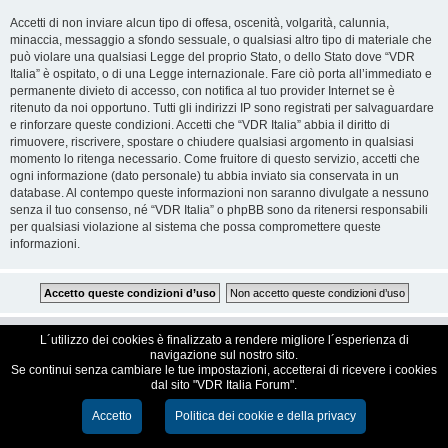
Accetti di non inviare alcun tipo di offesa, oscenità, volgarità, calunnia,
minaccia, messaggio a sfondo sessuale, o qualsiasi altro tipo di materiale che
può violare una qualsiasi Legge del proprio Stato, o dello Stato dove “VDR
Italia” è ospitato, o di una Legge internazionale. Fare ciò porta all’immediato e
permanente divieto di accesso, con notifica al tuo provider Internet se è
ritenuto da noi opportuno. Tutti gli indirizzi IP sono registrati per salvaguardare
e rinforzare queste condizioni. Accetti che “VDR Italia” abbia il diritto di
rimuovere, riscrivere, spostare o chiudere qualsiasi argomento in qualsiasi
momento lo ritenga necessario. Come fruitore di questo servizio, accetti che
ogni informazione (dato personale) tu abbia inviato sia conservata in un
database. Al contempo queste informazioni non saranno divulgate a nessuno
senza il tuo consenso, né “VDR Italia” o phpBB sono da ritenersi responsabili
per qualsiasi violazione al sistema che possa compromettere queste
informazioni.
VDR Italia, comunità italiana utilizzatori VDR
L´utilizzo dei cookies è finalizzato a rendere migliore l´esperienza di
navigazione sul nostro sito.
Se continui senza cambiare le tue impostazioni, accetterai di ricevere i cookies
Creato da
phpBB
® Forum Software © phpBB Limited
dal sito "VDR Italia Forum".
Traduzione Italiana
phpBB-Italia.it
Cookie e Privacy
Accetto
Politica dei cookie e della privacy