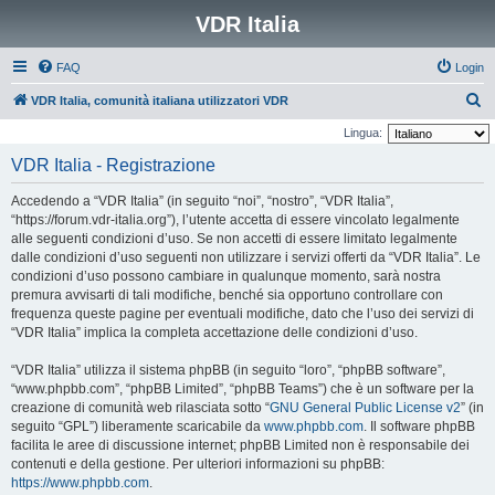
VDR Italia
FAQ
Login
C
VDR Italia, comunità italiana utilizzatori VDR
e
Lingua:
r
VDR Italia - Registrazione
c
Accedendo a “VDR Italia” (in seguito “noi”, “nostro”, “VDR Italia”,
a
“https://forum.vdr-italia.org”), l’utente accetta di essere vincolato legalmente
alle seguenti condizioni d’uso. Se non accetti di essere limitato legalmente
dalle condizioni d’uso seguenti non utilizzare i servizi offerti da “VDR Italia”. Le
condizioni d’uso possono cambiare in qualunque momento, sarà nostra
premura avvisarti di tali modifiche, benché sia opportuno controllare con
frequenza queste pagine per eventuali modifiche, dato che l’uso dei servizi di
“VDR Italia” implica la completa accettazione delle condizioni d’uso.
“VDR Italia” utilizza il sistema phpBB (in seguito “loro”, “phpBB software”,
“www.phpbb.com”, “phpBB Limited”, “phpBB Teams”) che è un software per la
creazione di comunità web rilasciata sotto “
GNU General Public License v2
” (in
seguito “GPL”) liberamente scaricabile da
www.phpbb.com
. Il software phpBB
facilita le aree di discussione internet; phpBB Limited non è responsabile dei
contenuti e della gestione. Per ulteriori informazioni su phpBB:
https://www.phpbb.com
.