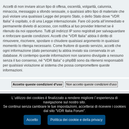
Accetti di non inviare alcun tipo di offesa, oscenità, volgarità, calunnia,
minaccia, messaggio a sfondo sessuale, o qualsiasi altro tipo di materiale che
può violare una qualsiasi Legge del proprio Stato, o dello Stato dove “VDR
Italia” è ospitato, o di una Legge internazionale. Fare ciò porta all’immediato e
permanente divieto di accesso, con notifica al tuo provider Internet se è
ritenuto da noi opportuno. Tutti gli indirizzi IP sono registrati per salvaguardare
e rinforzare queste condizioni. Accetti che “VDR Italia” abbia il diritto di
rimuovere, riscrivere, spostare o chiudere qualsiasi argomento in qualsiasi
momento lo ritenga necessario. Come fruitore di questo servizio, accetti che
ogni informazione (dato personale) tu abbia inviato sia conservata in un
database. Al contempo queste informazioni non saranno divulgate a nessuno
senza il tuo consenso, né “VDR Italia” o phpBB sono da ritenersi responsabili
per qualsiasi violazione al sistema che possa compromettere queste
informazioni.
VDR Italia, comunità italiana utilizzatori VDR
L´utilizzo dei cookies è finalizzato a rendere migliore l´esperienza di
navigazione sul nostro sito.
Se continui senza cambiare le tue impostazioni, accetterai di ricevere i cookies
Creato da
phpBB
® Forum Software © phpBB Limited
dal sito "VDR Italia Forum".
Traduzione Italiana
phpBB-Italia.it
Cookie e Privacy
Accetto
Politica dei cookie e della privacy