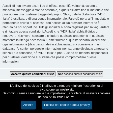
Accetti di non inviare alcun tipo di offesa, oscenità, volgarità, calunnia,
minaccia, messaggio a sfondo sessuale, o qualsiasi altro tipo di materiale che
può violare una qualsiasi Legge del proprio Stato, o dello Stato dove “VDR
Italia” è ospitato, o di una Legge internazionale. Fare ciò porta all’immediato e
permanente divieto di accesso, con notifica al tuo provider Internet se è
ritenuto da noi opportuno. Tutti gli indirizzi IP sono registrati per salvaguardare
e rinforzare queste condizioni. Accetti che “VDR Italia” abbia il diritto di
rimuovere, riscrivere, spostare o chiudere qualsiasi argomento in qualsiasi
momento lo ritenga necessario. Come fruitore di questo servizio, accetti che
ogni informazione (dato personale) tu abbia inviato sia conservata in un
database. Al contempo queste informazioni non saranno divulgate a nessuno
senza il tuo consenso, né “VDR Italia” o phpBB sono da ritenersi responsabili
per qualsiasi violazione al sistema che possa compromettere queste
informazioni.
VDR Italia, comunità italiana utilizzatori VDR
L´utilizzo dei cookies è finalizzato a rendere migliore l´esperienza di
navigazione sul nostro sito.
Se continui senza cambiare le tue impostazioni, accetterai di ricevere i cookies
Creato da
phpBB
® Forum Software © phpBB Limited
dal sito "VDR Italia Forum".
Traduzione Italiana
phpBB-Italia.it
Cookie e Privacy
Accetto
Politica dei cookie e della privacy