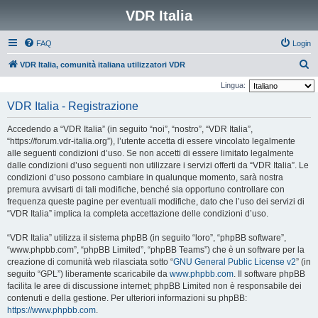
VDR Italia
FAQ
Login
C
VDR Italia, comunità italiana utilizzatori VDR
e
Lingua:
r
VDR Italia - Registrazione
c
Accedendo a “VDR Italia” (in seguito “noi”, “nostro”, “VDR Italia”,
a
“https://forum.vdr-italia.org”), l’utente accetta di essere vincolato legalmente
alle seguenti condizioni d’uso. Se non accetti di essere limitato legalmente
dalle condizioni d’uso seguenti non utilizzare i servizi offerti da “VDR Italia”. Le
condizioni d’uso possono cambiare in qualunque momento, sarà nostra
premura avvisarti di tali modifiche, benché sia opportuno controllare con
frequenza queste pagine per eventuali modifiche, dato che l’uso dei servizi di
“VDR Italia” implica la completa accettazione delle condizioni d’uso.
“VDR Italia” utilizza il sistema phpBB (in seguito “loro”, “phpBB software”,
“www.phpbb.com”, “phpBB Limited”, “phpBB Teams”) che è un software per la
creazione di comunità web rilasciata sotto “
GNU General Public License v2
” (in
seguito “GPL”) liberamente scaricabile da
www.phpbb.com
. Il software phpBB
facilita le aree di discussione internet; phpBB Limited non è responsabile dei
contenuti e della gestione. Per ulteriori informazioni su phpBB:
https://www.phpbb.com
.