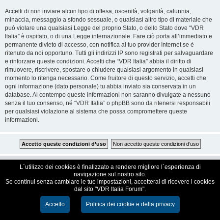
Accetti di non inviare alcun tipo di offesa, oscenità, volgarità, calunnia,
minaccia, messaggio a sfondo sessuale, o qualsiasi altro tipo di materiale che
può violare una qualsiasi Legge del proprio Stato, o dello Stato dove “VDR
Italia” è ospitato, o di una Legge internazionale. Fare ciò porta all’immediato e
permanente divieto di accesso, con notifica al tuo provider Internet se è
ritenuto da noi opportuno. Tutti gli indirizzi IP sono registrati per salvaguardare
e rinforzare queste condizioni. Accetti che “VDR Italia” abbia il diritto di
rimuovere, riscrivere, spostare o chiudere qualsiasi argomento in qualsiasi
momento lo ritenga necessario. Come fruitore di questo servizio, accetti che
ogni informazione (dato personale) tu abbia inviato sia conservata in un
database. Al contempo queste informazioni non saranno divulgate a nessuno
senza il tuo consenso, né “VDR Italia” o phpBB sono da ritenersi responsabili
per qualsiasi violazione al sistema che possa compromettere queste
informazioni.
VDR Italia, comunità italiana utilizzatori VDR
L´utilizzo dei cookies è finalizzato a rendere migliore l´esperienza di
navigazione sul nostro sito.
Se continui senza cambiare le tue impostazioni, accetterai di ricevere i cookies
Creato da
phpBB
® Forum Software © phpBB Limited
dal sito "VDR Italia Forum".
Traduzione Italiana
phpBB-Italia.it
Cookie e Privacy
Accetto
Politica dei cookie e della privacy