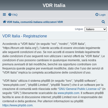
VDR Italia
FAQ
Login
C
VDR Italia, comunità italiana utilizzatori VDR
e
Lingua:
r
VDR Italia - Registrazione
c
Accedendo a “VDR Italia” (in seguito “noi”, “nostro”, “VDR Italia”,
a
“https://forum.vdr-italia.org”), l’utente accetta di essere vincolato legalmente
alle seguenti condizioni d’uso. Se non accetti di essere limitato legalmente
dalle condizioni d’uso seguenti non utilizzare i servizi offerti da “VDR Italia”. Le
condizioni d’uso possono cambiare in qualunque momento, sarà nostra
premura avvisarti di tali modifiche, benché sia opportuno controllare con
frequenza queste pagine per eventuali modifiche, dato che l’uso dei servizi di
“VDR Italia” implica la completa accettazione delle condizioni d’uso.
“VDR Italia” utilizza il sistema phpBB (in seguito “loro”, “phpBB software”,
“www.phpbb.com”, “phpBB Limited”, “phpBB Teams”) che è un software per la
creazione di comunità web rilasciata sotto “
GNU General Public License v2
” (in
seguito “GPL”) liberamente scaricabile da
www.phpbb.com
. Il software phpBB
facilita le aree di discussione internet; phpBB Limited non è responsabile dei
contenuti e della gestione. Per ulteriori informazioni su phpBB:
https://www.phpbb.com
.