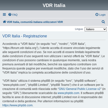
VDR Italia
FAQ
Login
C
VDR Italia, comunità italiana utilizzatori VDR
e
Lingua:
r
VDR Italia - Registrazione
c
Accedendo a “VDR Italia” (in seguito “noi”, “nostro”, “VDR Italia”,
a
“https://forum.vdr-italia.org”), l’utente accetta di essere vincolato legalmente
alle seguenti condizioni d’uso. Se non accetti di essere limitato legalmente
dalle condizioni d’uso seguenti non utilizzare i servizi offerti da “VDR Italia”. Le
condizioni d’uso possono cambiare in qualunque momento, sarà nostra
premura avvisarti di tali modifiche, benché sia opportuno controllare con
frequenza queste pagine per eventuali modifiche, dato che l’uso dei servizi di
“VDR Italia” implica la completa accettazione delle condizioni d’uso.
“VDR Italia” utilizza il sistema phpBB (in seguito “loro”, “phpBB software”,
“www.phpbb.com”, “phpBB Limited”, “phpBB Teams”) che è un software per la
creazione di comunità web rilasciata sotto “
GNU General Public License v2
” (in
seguito “GPL”) liberamente scaricabile da
www.phpbb.com
. Il software phpBB
facilita le aree di discussione internet; phpBB Limited non è responsabile dei
contenuti e della gestione. Per ulteriori informazioni su phpBB:
https://www.phpbb.com
.