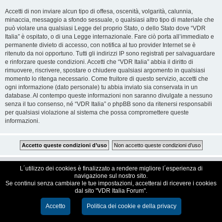
Accetti di non inviare alcun tipo di offesa, oscenità, volgarità, calunnia,
minaccia, messaggio a sfondo sessuale, o qualsiasi altro tipo di materiale che
può violare una qualsiasi Legge del proprio Stato, o dello Stato dove “VDR
Italia” è ospitato, o di una Legge internazionale. Fare ciò porta all’immediato e
permanente divieto di accesso, con notifica al tuo provider Internet se è
ritenuto da noi opportuno. Tutti gli indirizzi IP sono registrati per salvaguardare
e rinforzare queste condizioni. Accetti che “VDR Italia” abbia il diritto di
rimuovere, riscrivere, spostare o chiudere qualsiasi argomento in qualsiasi
momento lo ritenga necessario. Come fruitore di questo servizio, accetti che
ogni informazione (dato personale) tu abbia inviato sia conservata in un
database. Al contempo queste informazioni non saranno divulgate a nessuno
senza il tuo consenso, né “VDR Italia” o phpBB sono da ritenersi responsabili
per qualsiasi violazione al sistema che possa compromettere queste
informazioni.
VDR Italia, comunità italiana utilizzatori VDR
L´utilizzo dei cookies è finalizzato a rendere migliore l´esperienza di
navigazione sul nostro sito.
Se continui senza cambiare le tue impostazioni, accetterai di ricevere i cookies
Creato da
phpBB
® Forum Software © phpBB Limited
dal sito "VDR Italia Forum".
Traduzione Italiana
phpBB-Italia.it
Cookie e Privacy
Accetto
Politica dei cookie e della privacy