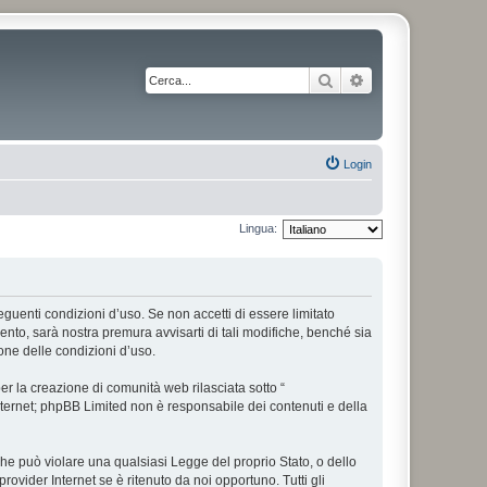
Cerca
Ricerca avanzata
Login
Lingua:
 seguenti condizioni d’uso. Se non accetti di essere limitato
nto, sarà nostra premura avvisarti di tali modifiche, benché sia
one delle condizioni d’uso.
r la creazione di comunità web rilasciata sotto “
 internet; phpBB Limited non è responsabile dei contenuti e della
 che può violare una qualsiasi Legge del proprio Stato, o dello
rovider Internet se è ritenuto da noi opportuno. Tutti gli