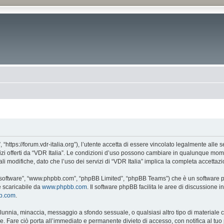
, “https://forum.vdr-italia.org”), l’utente accetta di essere vincolato legalmente alle
vizi offerti da “VDR Italia”. Le condizioni d’uso possono cambiare in qualunque mome
 modifiche, dato che l’uso dei servizi di “VDR Italia” implica la completa accettazi
BB software”, “www.phpbb.com”, “phpBB Limited”, “phpBB Teams”) che è un software pe
e scaricabile da
www.phpbb.com
. Il software phpBB facilita le aree di discussione
bb.com
.
 calunnia, minaccia, messaggio a sfondo sessuale, o qualsiasi altro tipo di materiale
. Fare ciò porta all’immediato e permanente divieto di accesso, con notifica al tuo p