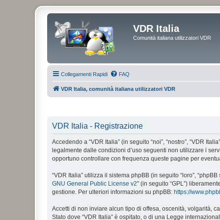
VDR Italia
Comunità italiana utilizzatori VDR
Collegamenti Rapidi
FAQ
VDR Italia, comunità italiana utilizzatori VDR
VDR Italia - Registrazione
Accedendo a “VDR Italia” (in seguito “noi”, “nostro”, “VDR Italia”
legalmente dalle condizioni d’uso seguenti non utilizzare i ser
opportuno controllare con frequenza queste pagine per eventuali
“VDR Italia” utilizza il sistema phpBB (in seguito “loro”, “php
GNU General Public License v2
” (in seguito “GPL”) liberament
gestione. Per ulteriori informazioni su phpBB:
https://www.php
Accetti di non inviare alcun tipo di offesa, oscenità, volgarità,
Stato dove “VDR Italia” è ospitato, o di una Legge internazionale