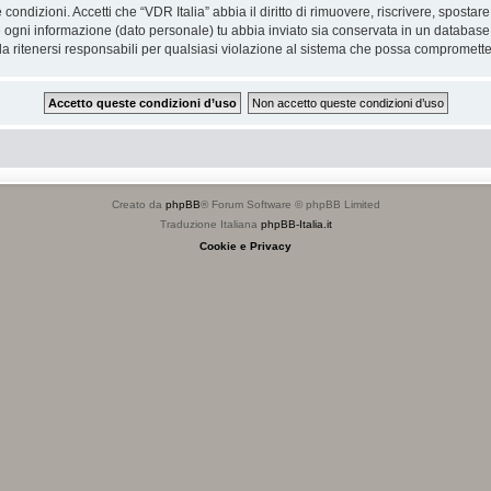
e condizioni. Accetti che “VDR Italia” abbia il diritto di rimuovere, riscrivere, spos
he ogni informazione (dato personale) tu abbia inviato sia conservata in un databa
 ritenersi responsabili per qualsiasi violazione al sistema che possa compromette
Creato da
phpBB
® Forum Software © phpBB Limited
Traduzione Italiana
phpBB-Italia.it
Cookie e Privacy