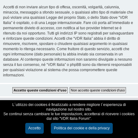
Accetti di non inviare alcun tipo di offesa, oscenità, volgarità, calunnia,
minaccia, messaggio a sfondo sessuale, o qualsiasi altro tipo di materiale che
può violare una qualsiasi Legge del proprio Stato, o dello Stato dove “VDR
Italia” è ospitato, o di una Legge internazionale. Fare ciò porta all’immediato e
permanente divieto di accesso, con notifica al tuo provider Internet se è
ritenuto da noi opportuno. Tutti gli indirizzi IP sono registrati per salvaguardare
e rinforzare queste condizioni. Accetti che “VDR Italia” abbia il diritto di
rimuovere, riscrivere, spostare o chiudere qualsiasi argomento in qualsiasi
momento lo ritenga necessario. Come fruitore di questo servizio, accetti che
ogni informazione (dato personale) tu abbia inviato sia conservata in un
database. Al contempo queste informazioni non saranno divulgate a nessuno
senza il tuo consenso, né “VDR Italia” o phpBB sono da ritenersi responsabili
per qualsiasi violazione al sistema che possa compromettere queste
informazioni.
VDR Italia, comunità italiana utilizzatori VDR
L´utilizzo dei cookies è finalizzato a rendere migliore l´esperienza di
navigazione sul nostro sito.
Se continui senza cambiare le tue impostazioni, accetterai di ricevere i cookies
Creato da
phpBB
® Forum Software © phpBB Limited
dal sito "VDR Italia Forum".
Traduzione Italiana
phpBB-Italia.it
Cookie e Privacy
Accetto
Politica dei cookie e della privacy