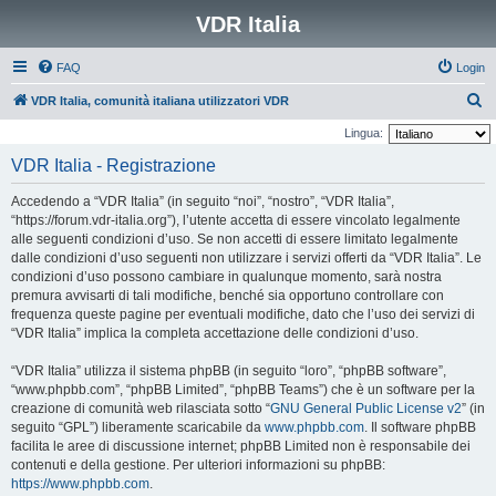
VDR Italia
FAQ
Login
C
VDR Italia, comunità italiana utilizzatori VDR
e
Lingua:
r
VDR Italia - Registrazione
c
Accedendo a “VDR Italia” (in seguito “noi”, “nostro”, “VDR Italia”,
a
“https://forum.vdr-italia.org”), l’utente accetta di essere vincolato legalmente
alle seguenti condizioni d’uso. Se non accetti di essere limitato legalmente
dalle condizioni d’uso seguenti non utilizzare i servizi offerti da “VDR Italia”. Le
condizioni d’uso possono cambiare in qualunque momento, sarà nostra
premura avvisarti di tali modifiche, benché sia opportuno controllare con
frequenza queste pagine per eventuali modifiche, dato che l’uso dei servizi di
“VDR Italia” implica la completa accettazione delle condizioni d’uso.
“VDR Italia” utilizza il sistema phpBB (in seguito “loro”, “phpBB software”,
“www.phpbb.com”, “phpBB Limited”, “phpBB Teams”) che è un software per la
creazione di comunità web rilasciata sotto “
GNU General Public License v2
” (in
seguito “GPL”) liberamente scaricabile da
www.phpbb.com
. Il software phpBB
facilita le aree di discussione internet; phpBB Limited non è responsabile dei
contenuti e della gestione. Per ulteriori informazioni su phpBB:
https://www.phpbb.com
.