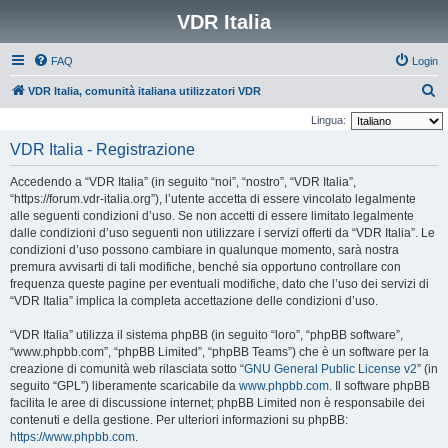
VDR Italia
FAQ
Login
C
VDR Italia, comunità italiana utilizzatori VDR
e
Lingua:
r
VDR Italia - Registrazione
c
Accedendo a “VDR Italia” (in seguito “noi”, “nostro”, “VDR Italia”,
a
“https://forum.vdr-italia.org”), l’utente accetta di essere vincolato legalmente
alle seguenti condizioni d’uso. Se non accetti di essere limitato legalmente
dalle condizioni d’uso seguenti non utilizzare i servizi offerti da “VDR Italia”. Le
condizioni d’uso possono cambiare in qualunque momento, sarà nostra
premura avvisarti di tali modifiche, benché sia opportuno controllare con
frequenza queste pagine per eventuali modifiche, dato che l’uso dei servizi di
“VDR Italia” implica la completa accettazione delle condizioni d’uso.
“VDR Italia” utilizza il sistema phpBB (in seguito “loro”, “phpBB software”,
“www.phpbb.com”, “phpBB Limited”, “phpBB Teams”) che è un software per la
creazione di comunità web rilasciata sotto “
GNU General Public License v2
” (in
seguito “GPL”) liberamente scaricabile da
www.phpbb.com
. Il software phpBB
facilita le aree di discussione internet; phpBB Limited non è responsabile dei
contenuti e della gestione. Per ulteriori informazioni su phpBB:
https://www.phpbb.com
.