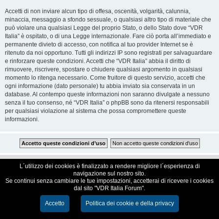
Accetti di non inviare alcun tipo di offesa, oscenità, volgarità, calunnia,
minaccia, messaggio a sfondo sessuale, o qualsiasi altro tipo di materiale che
può violare una qualsiasi Legge del proprio Stato, o dello Stato dove “VDR
Italia” è ospitato, o di una Legge internazionale. Fare ciò porta all’immediato e
permanente divieto di accesso, con notifica al tuo provider Internet se è
ritenuto da noi opportuno. Tutti gli indirizzi IP sono registrati per salvaguardare
e rinforzare queste condizioni. Accetti che “VDR Italia” abbia il diritto di
rimuovere, riscrivere, spostare o chiudere qualsiasi argomento in qualsiasi
momento lo ritenga necessario. Come fruitore di questo servizio, accetti che
ogni informazione (dato personale) tu abbia inviato sia conservata in un
database. Al contempo queste informazioni non saranno divulgate a nessuno
senza il tuo consenso, né “VDR Italia” o phpBB sono da ritenersi responsabili
per qualsiasi violazione al sistema che possa compromettere queste
informazioni.
VDR Italia, comunità italiana utilizzatori VDR
L´utilizzo dei cookies è finalizzato a rendere migliore l´esperienza di
navigazione sul nostro sito.
Se continui senza cambiare le tue impostazioni, accetterai di ricevere i cookies
Creato da
phpBB
® Forum Software © phpBB Limited
dal sito "VDR Italia Forum".
Traduzione Italiana
phpBB-Italia.it
Cookie e Privacy
Accetto
Politica dei cookie e della privacy