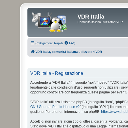
VDR Italia
Comunità italiana utilizzatori VDR
Collegamenti Rapidi
FAQ
VDR Italia, comunità italiana utilizzatori VDR
VDR Italia - Registrazione
Accedendo a “VDR Italia” (in seguito “noi”, “nostro”, “VDR Italia”
legalmente dalle condizioni d’uso seguenti non utilizzare i ser
opportuno controllare con frequenza queste pagine per eventuali
“VDR Italia” utilizza il sistema phpBB (in seguito “loro”, “php
GNU General Public License v2
” (in seguito “GPL”) liberament
gestione. Per ulteriori informazioni su phpBB:
https://www.php
Accetti di non inviare alcun tipo di offesa, oscenità, volgarità,
Stato dove “VDR Italia” è ospitato, o di una Legge internazionale