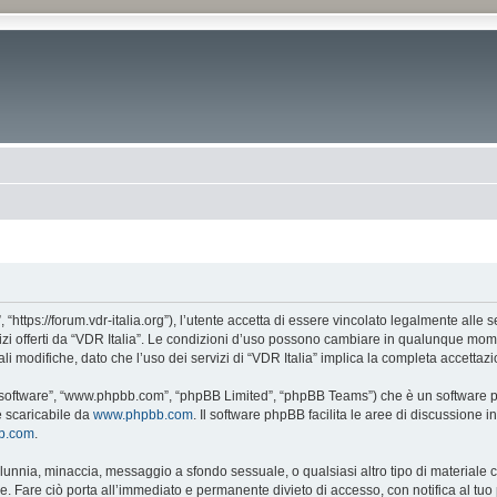
, “https://forum.vdr-italia.org”), l’utente accetta di essere vincolato legalmente alle
vizi offerti da “VDR Italia”. Le condizioni d’uso possono cambiare in qualunque mome
 modifiche, dato che l’uso dei servizi di “VDR Italia” implica la completa accettazi
BB software”, “www.phpbb.com”, “phpBB Limited”, “phpBB Teams”) che è un software pe
e scaricabile da
www.phpbb.com
. Il software phpBB facilita le aree di discussione
bb.com
.
 calunnia, minaccia, messaggio a sfondo sessuale, o qualsiasi altro tipo di materiale
. Fare ciò porta all’immediato e permanente divieto di accesso, con notifica al tuo p