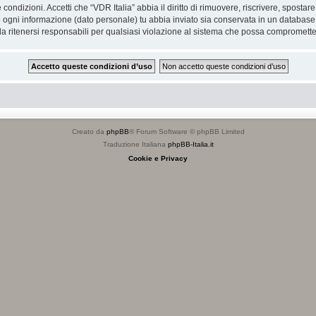
e condizioni. Accetti che “VDR Italia” abbia il diritto di rimuovere, riscrivere, spos
he ogni informazione (dato personale) tu abbia inviato sia conservata in un databa
 ritenersi responsabili per qualsiasi violazione al sistema che possa compromette
Creato da
phpBB
® Forum Software © phpBB Limited
Traduzione Italiana
phpBB-Italia.it
Cookie e Privacy