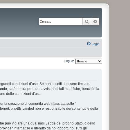
Cerca
Ricerca avanzata
Login
Lingua:
 seguenti condizioni d’uso. Se non accetti di essere limitato
nto, sarà nostra premura avvisarti di tali modifiche, benché sia
one delle condizioni d’uso.
r la creazione di comunità web rilasciata sotto “
 internet; phpBB Limited non è responsabile dei contenuti e della
 che può violare una qualsiasi Legge del proprio Stato, o dello
rovider Internet se è ritenuto da noi opportuno. Tutti gli