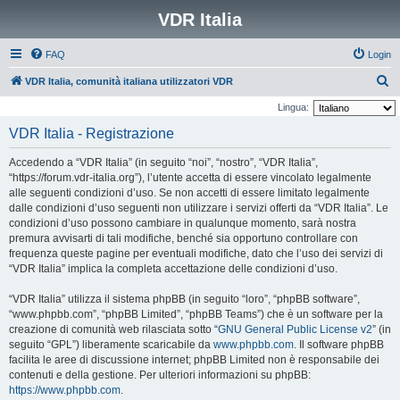
VDR Italia
FAQ
Login
C
VDR Italia, comunità italiana utilizzatori VDR
e
Lingua:
r
VDR Italia - Registrazione
c
Accedendo a “VDR Italia” (in seguito “noi”, “nostro”, “VDR Italia”,
a
“https://forum.vdr-italia.org”), l’utente accetta di essere vincolato legalmente
alle seguenti condizioni d’uso. Se non accetti di essere limitato legalmente
dalle condizioni d’uso seguenti non utilizzare i servizi offerti da “VDR Italia”. Le
condizioni d’uso possono cambiare in qualunque momento, sarà nostra
premura avvisarti di tali modifiche, benché sia opportuno controllare con
frequenza queste pagine per eventuali modifiche, dato che l’uso dei servizi di
“VDR Italia” implica la completa accettazione delle condizioni d’uso.
“VDR Italia” utilizza il sistema phpBB (in seguito “loro”, “phpBB software”,
“www.phpbb.com”, “phpBB Limited”, “phpBB Teams”) che è un software per la
creazione di comunità web rilasciata sotto “
GNU General Public License v2
” (in
seguito “GPL”) liberamente scaricabile da
www.phpbb.com
. Il software phpBB
facilita le aree di discussione internet; phpBB Limited non è responsabile dei
contenuti e della gestione. Per ulteriori informazioni su phpBB:
https://www.phpbb.com
.