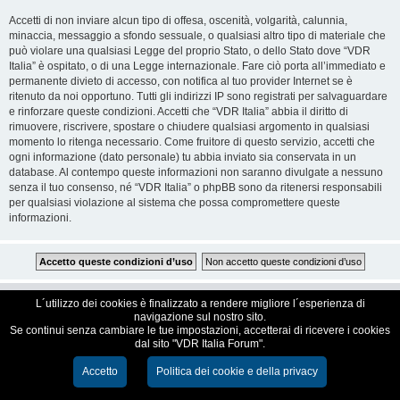
Accetti di non inviare alcun tipo di offesa, oscenità, volgarità, calunnia,
minaccia, messaggio a sfondo sessuale, o qualsiasi altro tipo di materiale che
può violare una qualsiasi Legge del proprio Stato, o dello Stato dove “VDR
Italia” è ospitato, o di una Legge internazionale. Fare ciò porta all’immediato e
permanente divieto di accesso, con notifica al tuo provider Internet se è
ritenuto da noi opportuno. Tutti gli indirizzi IP sono registrati per salvaguardare
e rinforzare queste condizioni. Accetti che “VDR Italia” abbia il diritto di
rimuovere, riscrivere, spostare o chiudere qualsiasi argomento in qualsiasi
momento lo ritenga necessario. Come fruitore di questo servizio, accetti che
ogni informazione (dato personale) tu abbia inviato sia conservata in un
database. Al contempo queste informazioni non saranno divulgate a nessuno
senza il tuo consenso, né “VDR Italia” o phpBB sono da ritenersi responsabili
per qualsiasi violazione al sistema che possa compromettere queste
informazioni.
VDR Italia, comunità italiana utilizzatori VDR
L´utilizzo dei cookies è finalizzato a rendere migliore l´esperienza di
navigazione sul nostro sito.
Se continui senza cambiare le tue impostazioni, accetterai di ricevere i cookies
Creato da
phpBB
® Forum Software © phpBB Limited
dal sito "VDR Italia Forum".
Traduzione Italiana
phpBB-Italia.it
Cookie e Privacy
Accetto
Politica dei cookie e della privacy