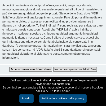
Accetti di non inviare alcun tipo di offesa, oscenità, volgarità, calunnia,
minaccia, messaggio a sfondo sessuale, o qualsiasi altro tipo di materiale che
può violare una qualsiasi Legge del proprio Stato, o dello Stato dove “VDR
Italia” è ospitato, o di una Legge internazionale. Fare ciò porta all’immediato e
permanente divieto di accesso, con notifica al tuo provider Internet se è
ritenuto da noi opportuno. Tutti gli indirizzi IP sono registrati per salvaguardare
e rinforzare queste condizioni. Accetti che “VDR Italia” abbia il diritto di
rimuovere, riscrivere, spostare o chiudere qualsiasi argomento in qualsiasi
momento lo ritenga necessario. Come fruitore di questo servizio, accetti che
ogni informazione (dato personale) tu abbia inviato sia conservata in un
database. Al contempo queste informazioni non saranno divulgate a nessuno
senza il tuo consenso, né “VDR Italia” o phpBB sono da ritenersi responsabili
per qualsiasi violazione al sistema che possa compromettere queste
informazioni.
VDR Italia, comunità italiana utilizzatori VDR
L´utilizzo dei cookies è finalizzato a rendere migliore l´esperienza di
navigazione sul nostro sito.
Se continui senza cambiare le tue impostazioni, accetterai di ricevere i cookies
Creato da
phpBB
® Forum Software © phpBB Limited
dal sito "VDR Italia Forum".
Traduzione Italiana
phpBB-Italia.it
Cookie e Privacy
Accetto
Politica dei cookie e della privacy