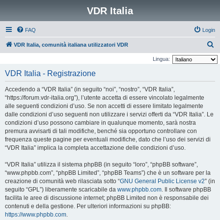
VDR Italia
FAQ
Login
C
VDR Italia, comunità italiana utilizzatori VDR
e
Lingua:
r
VDR Italia - Registrazione
c
Accedendo a “VDR Italia” (in seguito “noi”, “nostro”, “VDR Italia”,
a
“https://forum.vdr-italia.org”), l’utente accetta di essere vincolato legalmente
alle seguenti condizioni d’uso. Se non accetti di essere limitato legalmente
dalle condizioni d’uso seguenti non utilizzare i servizi offerti da “VDR Italia”. Le
condizioni d’uso possono cambiare in qualunque momento, sarà nostra
premura avvisarti di tali modifiche, benché sia opportuno controllare con
frequenza queste pagine per eventuali modifiche, dato che l’uso dei servizi di
“VDR Italia” implica la completa accettazione delle condizioni d’uso.
“VDR Italia” utilizza il sistema phpBB (in seguito “loro”, “phpBB software”,
“www.phpbb.com”, “phpBB Limited”, “phpBB Teams”) che è un software per la
creazione di comunità web rilasciata sotto “
GNU General Public License v2
” (in
seguito “GPL”) liberamente scaricabile da
www.phpbb.com
. Il software phpBB
facilita le aree di discussione internet; phpBB Limited non è responsabile dei
contenuti e della gestione. Per ulteriori informazioni su phpBB:
https://www.phpbb.com
.