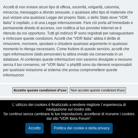
Accetti di non inviare alcun tipo di offesa, oscenità, volgarità, calunnia,
minaccia, messaggio a sfondo sessuale, o qualsiasi altro tipo di materiale che
può violare una qualsiasi Legge del proprio Stato, o dello Stato dove “VDR
Italia” è ospitato, o di una Legge internazionale. Fare ciò porta all’immediato e
permanente divieto di accesso, con notifica al tuo provider Internet se è
ritenuto da noi opportuno. Tutti gli indirizzi IP sono registrati per salvaguardare
e rinforzare queste condizioni. Accetti che “VDR Italia” abbia il diritto di
rimuovere, riscrivere, spostare o chiudere qualsiasi argomento in qualsiasi
momento lo ritenga necessario. Come fruitore di questo servizio, accetti che
ogni informazione (dato personale) tu abbia inviato sia conservata in un
database. Al contempo queste informazioni non saranno divulgate a nessuno
senza il tuo consenso, né “VDR Italia” o phpBB sono da ritenersi responsabili
per qualsiasi violazione al sistema che possa compromettere queste
informazioni.
VDR Italia, comunità italiana utilizzatori VDR
L´utilizzo dei cookies è finalizzato a rendere migliore l´esperienza di
navigazione sul nostro sito.
Se continui senza cambiare le tue impostazioni, accetterai di ricevere i cookies
Creato da
phpBB
® Forum Software © phpBB Limited
dal sito "VDR Italia Forum".
Traduzione Italiana
phpBB-Italia.it
Cookie e Privacy
Accetto
Politica dei cookie e della privacy