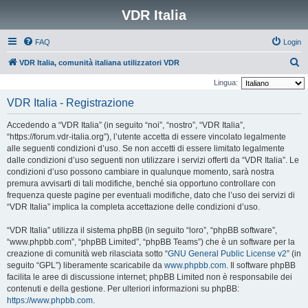
VDR Italia
FAQ
Login
C
VDR Italia, comunità italiana utilizzatori VDR
e
Lingua:
r
VDR Italia - Registrazione
c
Accedendo a “VDR Italia” (in seguito “noi”, “nostro”, “VDR Italia”,
a
“https://forum.vdr-italia.org”), l’utente accetta di essere vincolato legalmente
alle seguenti condizioni d’uso. Se non accetti di essere limitato legalmente
dalle condizioni d’uso seguenti non utilizzare i servizi offerti da “VDR Italia”. Le
condizioni d’uso possono cambiare in qualunque momento, sarà nostra
premura avvisarti di tali modifiche, benché sia opportuno controllare con
frequenza queste pagine per eventuali modifiche, dato che l’uso dei servizi di
“VDR Italia” implica la completa accettazione delle condizioni d’uso.
“VDR Italia” utilizza il sistema phpBB (in seguito “loro”, “phpBB software”,
“www.phpbb.com”, “phpBB Limited”, “phpBB Teams”) che è un software per la
creazione di comunità web rilasciata sotto “
GNU General Public License v2
” (in
seguito “GPL”) liberamente scaricabile da
www.phpbb.com
. Il software phpBB
facilita le aree di discussione internet; phpBB Limited non è responsabile dei
contenuti e della gestione. Per ulteriori informazioni su phpBB:
https://www.phpbb.com
.