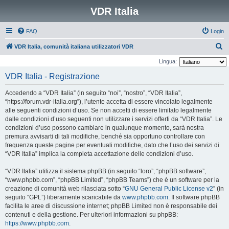
VDR Italia
FAQ
Login
C
VDR Italia, comunità italiana utilizzatori VDR
e
Lingua:
r
VDR Italia - Registrazione
c
Accedendo a “VDR Italia” (in seguito “noi”, “nostro”, “VDR Italia”,
a
“https://forum.vdr-italia.org”), l’utente accetta di essere vincolato legalmente
alle seguenti condizioni d’uso. Se non accetti di essere limitato legalmente
dalle condizioni d’uso seguenti non utilizzare i servizi offerti da “VDR Italia”. Le
condizioni d’uso possono cambiare in qualunque momento, sarà nostra
premura avvisarti di tali modifiche, benché sia opportuno controllare con
frequenza queste pagine per eventuali modifiche, dato che l’uso dei servizi di
“VDR Italia” implica la completa accettazione delle condizioni d’uso.
“VDR Italia” utilizza il sistema phpBB (in seguito “loro”, “phpBB software”,
“www.phpbb.com”, “phpBB Limited”, “phpBB Teams”) che è un software per la
creazione di comunità web rilasciata sotto “
GNU General Public License v2
” (in
seguito “GPL”) liberamente scaricabile da
www.phpbb.com
. Il software phpBB
facilita le aree di discussione internet; phpBB Limited non è responsabile dei
contenuti e della gestione. Per ulteriori informazioni su phpBB:
https://www.phpbb.com
.