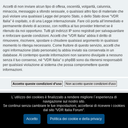
Accetti di non inviare alcun tipo di offesa, oscenità, volgarità, calunnia,
minaccia, messaggio a sfondo sessuale, o qualsiasi altro tipo di materiale che
può violare una qualsiasi Legge del proprio Stato, o dello Stato dove “VDR
Italia” è ospitato, o di una Legge internazionale. Fare ciò porta all’immediato e
permanente divieto di accesso, con notifica al tuo provider Internet se è
ritenuto da noi opportuno. Tutti gli indirizzi IP sono registrati per salvaguardare
e rinforzare queste condizioni. Accetti che “VDR Italia” abbia il diritto di
rimuovere, riscrivere, spostare o chiudere qualsiasi argomento in qualsiasi
momento lo ritenga necessario. Come fruitore di questo servizio, accetti che
ogni informazione (dato personale) tu abbia inviato sia conservata in un
database. Al contempo queste informazioni non saranno divulgate a nessuno
senza il tuo consenso, né “VDR Italia” o phpBB sono da ritenersi responsabili
per qualsiasi violazione al sistema che possa compromettere queste
informazioni.
VDR Italia, comunità italiana utilizzatori VDR
L´utilizzo dei cookies è finalizzato a rendere migliore l´esperienza di
navigazione sul nostro sito.
Se continui senza cambiare le tue impostazioni, accetterai di ricevere i cookies
Creato da
phpBB
® Forum Software © phpBB Limited
dal sito "VDR Italia Forum".
Traduzione Italiana
phpBB-Italia.it
Cookie e Privacy
Accetto
Politica dei cookie e della privacy