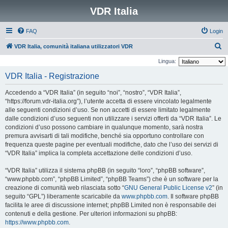
VDR Italia
FAQ
Login
C
VDR Italia, comunità italiana utilizzatori VDR
e
Lingua:
r
VDR Italia - Registrazione
c
Accedendo a “VDR Italia” (in seguito “noi”, “nostro”, “VDR Italia”,
a
“https://forum.vdr-italia.org”), l’utente accetta di essere vincolato legalmente
alle seguenti condizioni d’uso. Se non accetti di essere limitato legalmente
dalle condizioni d’uso seguenti non utilizzare i servizi offerti da “VDR Italia”. Le
condizioni d’uso possono cambiare in qualunque momento, sarà nostra
premura avvisarti di tali modifiche, benché sia opportuno controllare con
frequenza queste pagine per eventuali modifiche, dato che l’uso dei servizi di
“VDR Italia” implica la completa accettazione delle condizioni d’uso.
“VDR Italia” utilizza il sistema phpBB (in seguito “loro”, “phpBB software”,
“www.phpbb.com”, “phpBB Limited”, “phpBB Teams”) che è un software per la
creazione di comunità web rilasciata sotto “
GNU General Public License v2
” (in
seguito “GPL”) liberamente scaricabile da
www.phpbb.com
. Il software phpBB
facilita le aree di discussione internet; phpBB Limited non è responsabile dei
contenuti e della gestione. Per ulteriori informazioni su phpBB:
https://www.phpbb.com
.