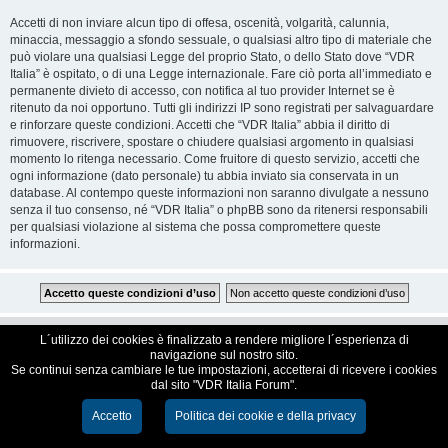
Accetti di non inviare alcun tipo di offesa, oscenità, volgarità, calunnia,
minaccia, messaggio a sfondo sessuale, o qualsiasi altro tipo di materiale che
può violare una qualsiasi Legge del proprio Stato, o dello Stato dove “VDR
Italia” è ospitato, o di una Legge internazionale. Fare ciò porta all’immediato e
permanente divieto di accesso, con notifica al tuo provider Internet se è
ritenuto da noi opportuno. Tutti gli indirizzi IP sono registrati per salvaguardare
e rinforzare queste condizioni. Accetti che “VDR Italia” abbia il diritto di
rimuovere, riscrivere, spostare o chiudere qualsiasi argomento in qualsiasi
momento lo ritenga necessario. Come fruitore di questo servizio, accetti che
ogni informazione (dato personale) tu abbia inviato sia conservata in un
database. Al contempo queste informazioni non saranno divulgate a nessuno
senza il tuo consenso, né “VDR Italia” o phpBB sono da ritenersi responsabili
per qualsiasi violazione al sistema che possa compromettere queste
informazioni.
VDR Italia, comunità italiana utilizzatori VDR
L´utilizzo dei cookies è finalizzato a rendere migliore l´esperienza di
navigazione sul nostro sito.
Se continui senza cambiare le tue impostazioni, accetterai di ricevere i cookies
Creato da
phpBB
® Forum Software © phpBB Limited
dal sito "VDR Italia Forum".
Traduzione Italiana
phpBB-Italia.it
Cookie e Privacy
Accetto
Politica dei cookie e della privacy