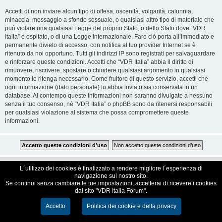
Accetti di non inviare alcun tipo di offesa, oscenità, volgarità, calunnia,
minaccia, messaggio a sfondo sessuale, o qualsiasi altro tipo di materiale che
può violare una qualsiasi Legge del proprio Stato, o dello Stato dove “VDR
Italia” è ospitato, o di una Legge internazionale. Fare ciò porta all’immediato e
permanente divieto di accesso, con notifica al tuo provider Internet se è
ritenuto da noi opportuno. Tutti gli indirizzi IP sono registrati per salvaguardare
e rinforzare queste condizioni. Accetti che “VDR Italia” abbia il diritto di
rimuovere, riscrivere, spostare o chiudere qualsiasi argomento in qualsiasi
momento lo ritenga necessario. Come fruitore di questo servizio, accetti che
ogni informazione (dato personale) tu abbia inviato sia conservata in un
database. Al contempo queste informazioni non saranno divulgate a nessuno
senza il tuo consenso, né “VDR Italia” o phpBB sono da ritenersi responsabili
per qualsiasi violazione al sistema che possa compromettere queste
informazioni.
VDR Italia, comunità italiana utilizzatori VDR
L´utilizzo dei cookies è finalizzato a rendere migliore l´esperienza di
navigazione sul nostro sito.
Se continui senza cambiare le tue impostazioni, accetterai di ricevere i cookies
Creato da
phpBB
® Forum Software © phpBB Limited
dal sito "VDR Italia Forum".
Traduzione Italiana
phpBB-Italia.it
Cookie e Privacy
Accetto
Politica dei cookie e della privacy