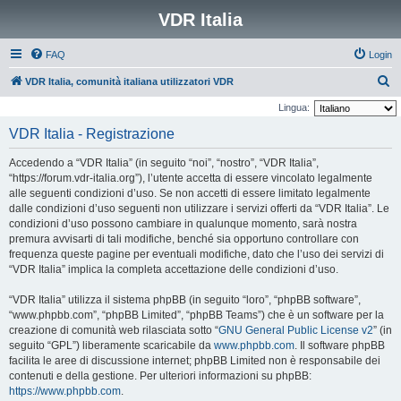
VDR Italia
FAQ
Login
C
VDR Italia, comunità italiana utilizzatori VDR
e
Lingua:
r
VDR Italia - Registrazione
c
Accedendo a “VDR Italia” (in seguito “noi”, “nostro”, “VDR Italia”,
a
“https://forum.vdr-italia.org”), l’utente accetta di essere vincolato legalmente
alle seguenti condizioni d’uso. Se non accetti di essere limitato legalmente
dalle condizioni d’uso seguenti non utilizzare i servizi offerti da “VDR Italia”. Le
condizioni d’uso possono cambiare in qualunque momento, sarà nostra
premura avvisarti di tali modifiche, benché sia opportuno controllare con
frequenza queste pagine per eventuali modifiche, dato che l’uso dei servizi di
“VDR Italia” implica la completa accettazione delle condizioni d’uso.
“VDR Italia” utilizza il sistema phpBB (in seguito “loro”, “phpBB software”,
“www.phpbb.com”, “phpBB Limited”, “phpBB Teams”) che è un software per la
creazione di comunità web rilasciata sotto “
GNU General Public License v2
” (in
seguito “GPL”) liberamente scaricabile da
www.phpbb.com
. Il software phpBB
facilita le aree di discussione internet; phpBB Limited non è responsabile dei
contenuti e della gestione. Per ulteriori informazioni su phpBB:
https://www.phpbb.com
.