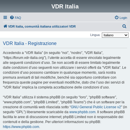
VDR Italia
FAQ
Login
C
VDR Italia, comunità italiana utilizzatori VDR
e
Lingua:
r
VDR Italia - Registrazione
c
Accedendo a “VDR Italia” (in seguito “noi”, “nostro”, “VDR Italia”,
a
“https://forum.vdr-italia.org”), l’utente accetta di essere vincolato legalmente
alle seguenti condizioni d’uso. Se non accetti di essere limitato legalmente
dalle condizioni d’uso seguenti non utilizzare i servizi offerti da “VDR Italia”. Le
condizioni d’uso possono cambiare in qualunque momento, sarà nostra
premura avvisarti di tali modifiche, benché sia opportuno controllare con
frequenza queste pagine per eventuali modifiche, dato che l’uso dei servizi di
“VDR Italia” implica la completa accettazione delle condizioni d’uso.
“VDR Italia” utilizza il sistema phpBB (in seguito “loro”, “phpBB software”,
“www.phpbb.com”, “phpBB Limited”, “phpBB Teams”) che è un software per la
creazione di comunità web rilasciata sotto “
GNU General Public License v2
” (in
seguito “GPL”) liberamente scaricabile da
www.phpbb.com
. Il software phpBB
facilita le aree di discussione internet; phpBB Limited non è responsabile dei
contenuti e della gestione. Per ulteriori informazioni su phpBB:
https://www.phpbb.com
.