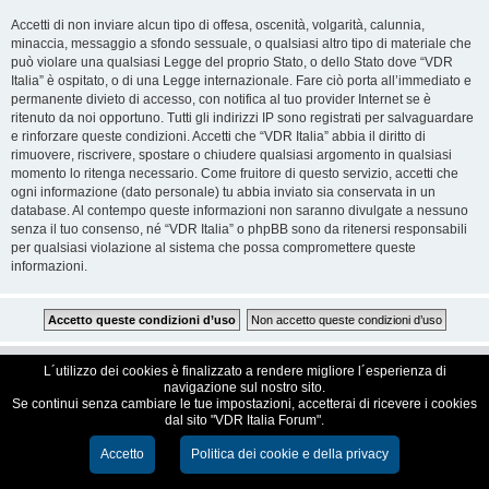
Accetti di non inviare alcun tipo di offesa, oscenità, volgarità, calunnia,
minaccia, messaggio a sfondo sessuale, o qualsiasi altro tipo di materiale che
può violare una qualsiasi Legge del proprio Stato, o dello Stato dove “VDR
Italia” è ospitato, o di una Legge internazionale. Fare ciò porta all’immediato e
permanente divieto di accesso, con notifica al tuo provider Internet se è
ritenuto da noi opportuno. Tutti gli indirizzi IP sono registrati per salvaguardare
e rinforzare queste condizioni. Accetti che “VDR Italia” abbia il diritto di
rimuovere, riscrivere, spostare o chiudere qualsiasi argomento in qualsiasi
momento lo ritenga necessario. Come fruitore di questo servizio, accetti che
ogni informazione (dato personale) tu abbia inviato sia conservata in un
database. Al contempo queste informazioni non saranno divulgate a nessuno
senza il tuo consenso, né “VDR Italia” o phpBB sono da ritenersi responsabili
per qualsiasi violazione al sistema che possa compromettere queste
informazioni.
VDR Italia, comunità italiana utilizzatori VDR
L´utilizzo dei cookies è finalizzato a rendere migliore l´esperienza di
navigazione sul nostro sito.
Se continui senza cambiare le tue impostazioni, accetterai di ricevere i cookies
Creato da
phpBB
® Forum Software © phpBB Limited
dal sito "VDR Italia Forum".
Traduzione Italiana
phpBB-Italia.it
Cookie e Privacy
Accetto
Politica dei cookie e della privacy