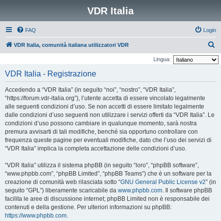
VDR Italia
FAQ
Login
C
VDR Italia, comunità italiana utilizzatori VDR
e
Lingua:
r
VDR Italia - Registrazione
c
Accedendo a “VDR Italia” (in seguito “noi”, “nostro”, “VDR Italia”,
a
“https://forum.vdr-italia.org”), l’utente accetta di essere vincolato legalmente
alle seguenti condizioni d’uso. Se non accetti di essere limitato legalmente
dalle condizioni d’uso seguenti non utilizzare i servizi offerti da “VDR Italia”. Le
condizioni d’uso possono cambiare in qualunque momento, sarà nostra
premura avvisarti di tali modifiche, benché sia opportuno controllare con
frequenza queste pagine per eventuali modifiche, dato che l’uso dei servizi di
“VDR Italia” implica la completa accettazione delle condizioni d’uso.
“VDR Italia” utilizza il sistema phpBB (in seguito “loro”, “phpBB software”,
“www.phpbb.com”, “phpBB Limited”, “phpBB Teams”) che è un software per la
creazione di comunità web rilasciata sotto “
GNU General Public License v2
” (in
seguito “GPL”) liberamente scaricabile da
www.phpbb.com
. Il software phpBB
facilita le aree di discussione internet; phpBB Limited non è responsabile dei
contenuti e della gestione. Per ulteriori informazioni su phpBB:
https://www.phpbb.com
.