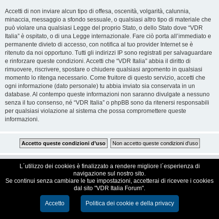
Accetti di non inviare alcun tipo di offesa, oscenità, volgarità, calunnia,
minaccia, messaggio a sfondo sessuale, o qualsiasi altro tipo di materiale che
può violare una qualsiasi Legge del proprio Stato, o dello Stato dove “VDR
Italia” è ospitato, o di una Legge internazionale. Fare ciò porta all’immediato e
permanente divieto di accesso, con notifica al tuo provider Internet se è
ritenuto da noi opportuno. Tutti gli indirizzi IP sono registrati per salvaguardare
e rinforzare queste condizioni. Accetti che “VDR Italia” abbia il diritto di
rimuovere, riscrivere, spostare o chiudere qualsiasi argomento in qualsiasi
momento lo ritenga necessario. Come fruitore di questo servizio, accetti che
ogni informazione (dato personale) tu abbia inviato sia conservata in un
database. Al contempo queste informazioni non saranno divulgate a nessuno
senza il tuo consenso, né “VDR Italia” o phpBB sono da ritenersi responsabili
per qualsiasi violazione al sistema che possa compromettere queste
informazioni.
VDR Italia, comunità italiana utilizzatori VDR
L´utilizzo dei cookies è finalizzato a rendere migliore l´esperienza di
navigazione sul nostro sito.
Se continui senza cambiare le tue impostazioni, accetterai di ricevere i cookies
Creato da
phpBB
® Forum Software © phpBB Limited
dal sito "VDR Italia Forum".
Traduzione Italiana
phpBB-Italia.it
Cookie e Privacy
Accetto
Politica dei cookie e della privacy