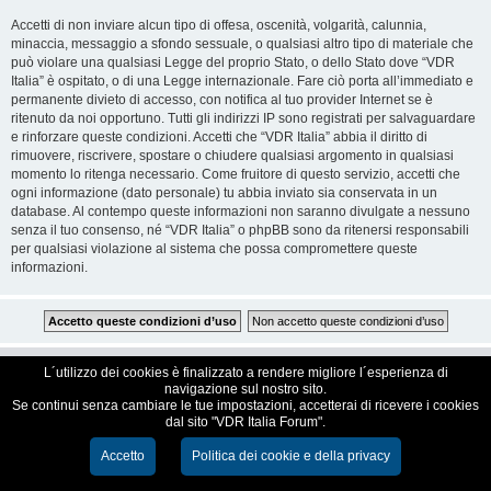
Accetti di non inviare alcun tipo di offesa, oscenità, volgarità, calunnia,
minaccia, messaggio a sfondo sessuale, o qualsiasi altro tipo di materiale che
può violare una qualsiasi Legge del proprio Stato, o dello Stato dove “VDR
Italia” è ospitato, o di una Legge internazionale. Fare ciò porta all’immediato e
permanente divieto di accesso, con notifica al tuo provider Internet se è
ritenuto da noi opportuno. Tutti gli indirizzi IP sono registrati per salvaguardare
e rinforzare queste condizioni. Accetti che “VDR Italia” abbia il diritto di
rimuovere, riscrivere, spostare o chiudere qualsiasi argomento in qualsiasi
momento lo ritenga necessario. Come fruitore di questo servizio, accetti che
ogni informazione (dato personale) tu abbia inviato sia conservata in un
database. Al contempo queste informazioni non saranno divulgate a nessuno
senza il tuo consenso, né “VDR Italia” o phpBB sono da ritenersi responsabili
per qualsiasi violazione al sistema che possa compromettere queste
informazioni.
VDR Italia, comunità italiana utilizzatori VDR
L´utilizzo dei cookies è finalizzato a rendere migliore l´esperienza di
navigazione sul nostro sito.
Se continui senza cambiare le tue impostazioni, accetterai di ricevere i cookies
Creato da
phpBB
® Forum Software © phpBB Limited
dal sito "VDR Italia Forum".
Traduzione Italiana
phpBB-Italia.it
Cookie e Privacy
Accetto
Politica dei cookie e della privacy