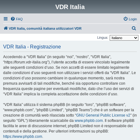
VDR Italia
FAQ
Login
C
VDR Italia, comunità italiana utilizzatori VDR
e
Lingua:
r
VDR Italia - Registrazione
c
Accedendo a “VDR Italia” (in seguito “noi”, “nostro”, “VDR Italia”,
a
“https://forum.vdr-italia.org”), l’utente accetta di essere vincolato legalmente
alle seguenti condizioni d’uso. Se non accetti di essere limitato legalmente
dalle condizioni d’uso seguenti non utilizzare i servizi offerti da “VDR Italia”. Le
condizioni d’uso possono cambiare in qualunque momento, sarà nostra
premura avvisarti di tali modifiche, benché sia opportuno controllare con
frequenza queste pagine per eventuali modifiche, dato che l’uso dei servizi di
“VDR Italia” implica la completa accettazione delle condizioni d’uso.
“VDR Italia” utilizza il sistema phpBB (in seguito “loro”, “phpBB software”,
“www.phpbb.com”, “phpBB Limited”, “phpBB Teams”) che è un software per la
creazione di comunità web rilasciata sotto “
GNU General Public License v2
” (in
seguito “GPL”) liberamente scaricabile da
www.phpbb.com
. Il software phpBB
facilita le aree di discussione internet; phpBB Limited non è responsabile dei
contenuti e della gestione. Per ulteriori informazioni su phpBB:
https://www.phpbb.com
.