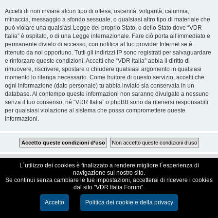
Accetti di non inviare alcun tipo di offesa, oscenità, volgarità, calunnia,
minaccia, messaggio a sfondo sessuale, o qualsiasi altro tipo di materiale che
può violare una qualsiasi Legge del proprio Stato, o dello Stato dove “VDR
Italia” è ospitato, o di una Legge internazionale. Fare ciò porta all’immediato e
permanente divieto di accesso, con notifica al tuo provider Internet se è
ritenuto da noi opportuno. Tutti gli indirizzi IP sono registrati per salvaguardare
e rinforzare queste condizioni. Accetti che “VDR Italia” abbia il diritto di
rimuovere, riscrivere, spostare o chiudere qualsiasi argomento in qualsiasi
momento lo ritenga necessario. Come fruitore di questo servizio, accetti che
ogni informazione (dato personale) tu abbia inviato sia conservata in un
database. Al contempo queste informazioni non saranno divulgate a nessuno
senza il tuo consenso, né “VDR Italia” o phpBB sono da ritenersi responsabili
per qualsiasi violazione al sistema che possa compromettere queste
informazioni.
VDR Italia, comunità italiana utilizzatori VDR
L´utilizzo dei cookies è finalizzato a rendere migliore l´esperienza di
navigazione sul nostro sito.
Se continui senza cambiare le tue impostazioni, accetterai di ricevere i cookies
Creato da
phpBB
® Forum Software © phpBB Limited
dal sito "VDR Italia Forum".
Traduzione Italiana
phpBB-Italia.it
Cookie e Privacy
Accetto
Politica dei cookie e della privacy