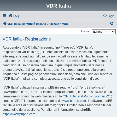
VDR Italia
FAQ
Login
C
VDR Italia, comunità italiana utilizzatori VDR
e
Lingua:
r
VDR Italia - Registrazione
c
Accedendo a “VDR Italia” (in seguito “noi”, “nostro”, “VDR Italia”,
a
“https://forum.vdr-italia.org”), l’utente accetta di essere vincolato legalmente
alle seguenti condizioni d’uso. Se non accetti di essere limitato legalmente
dalle condizioni d’uso seguenti non utilizzare i servizi offerti da “VDR Italia”. Le
condizioni d’uso possono cambiare in qualunque momento, sarà nostra
premura avvisarti di tali modifiche, benché sia opportuno controllare con
frequenza queste pagine per eventuali modifiche, dato che l’uso dei servizi di
“VDR Italia” implica la completa accettazione delle condizioni d’uso.
“VDR Italia” utilizza il sistema phpBB (in seguito “loro”, “phpBB software”,
“www.phpbb.com”, “phpBB Limited”, “phpBB Teams”) che è un software per la
creazione di comunità web rilasciata sotto “
GNU General Public License v2
” (in
seguito “GPL”) liberamente scaricabile da
www.phpbb.com
. Il software phpBB
facilita le aree di discussione internet; phpBB Limited non è responsabile dei
contenuti e della gestione. Per ulteriori informazioni su phpBB:
https://www.phpbb.com
.