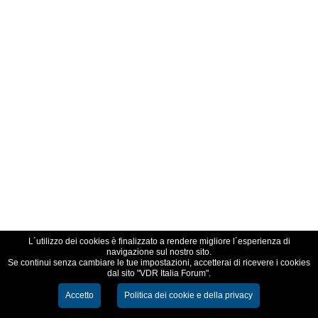
L´utilizzo dei cookies è finalizzato a rendere migliore l´esperienza di
navigazione sul nostro sito.
Se continui senza cambiare le tue impostazioni, accetterai di ricevere i cookies
dal sito "VDR Italia Forum".
Accetto
Politica dei cookie e della privacy