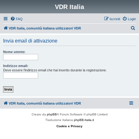
VDR Italia
FAQ
Iscriviti
Login
C
VDR Italia, comunità italiana utilizzatori VDR
e
Invia email di attivazione
r
c
Nome utente:
a
Indirizzo email:
Deve essere l’indirizzo email che hai inserito durante la registrazione.
VDR Italia, comunità italiana utilizzatori VDR
Creato da
phpBB
® Forum Software © phpBB Limited
Traduzione Italiana
phpBB-Italia.it
Cookie e Privacy