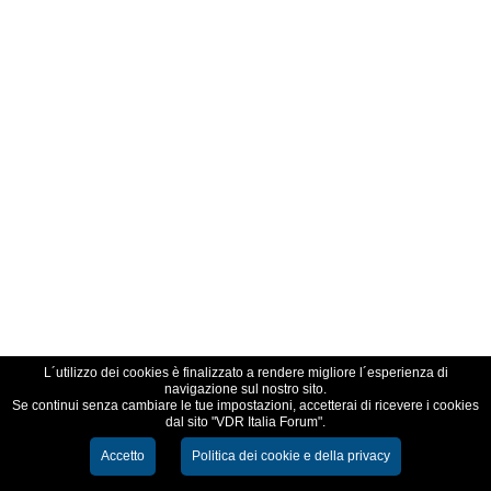
L´utilizzo dei cookies è finalizzato a rendere migliore l´esperienza di
navigazione sul nostro sito.
Se continui senza cambiare le tue impostazioni, accetterai di ricevere i cookies
dal sito "VDR Italia Forum".
Accetto
Politica dei cookie e della privacy