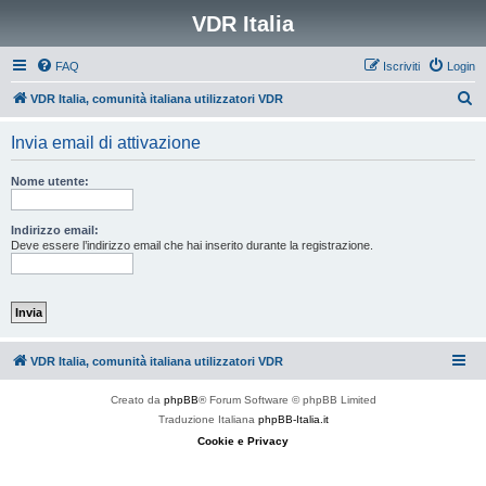
VDR Italia
FAQ
Iscriviti
Login
C
VDR Italia, comunità italiana utilizzatori VDR
e
Invia email di attivazione
r
c
Nome utente:
a
Indirizzo email:
Deve essere l’indirizzo email che hai inserito durante la registrazione.
VDR Italia, comunità italiana utilizzatori VDR
Creato da
phpBB
® Forum Software © phpBB Limited
Traduzione Italiana
phpBB-Italia.it
Cookie e Privacy