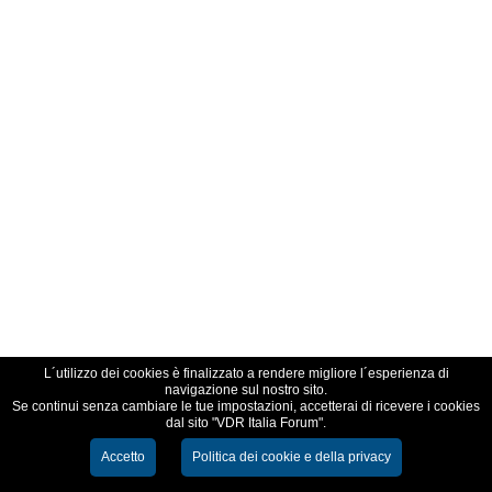
L´utilizzo dei cookies è finalizzato a rendere migliore l´esperienza di
navigazione sul nostro sito.
Se continui senza cambiare le tue impostazioni, accetterai di ricevere i cookies
dal sito "VDR Italia Forum".
Accetto
Politica dei cookie e della privacy