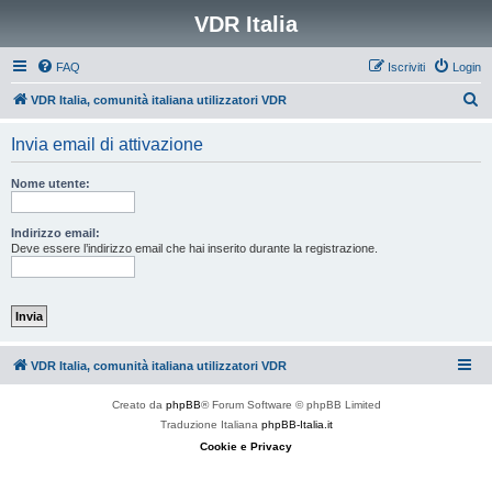
VDR Italia
FAQ
Iscriviti
Login
C
VDR Italia, comunità italiana utilizzatori VDR
e
Invia email di attivazione
r
c
Nome utente:
a
Indirizzo email:
Deve essere l’indirizzo email che hai inserito durante la registrazione.
VDR Italia, comunità italiana utilizzatori VDR
Creato da
phpBB
® Forum Software © phpBB Limited
Traduzione Italiana
phpBB-Italia.it
Cookie e Privacy