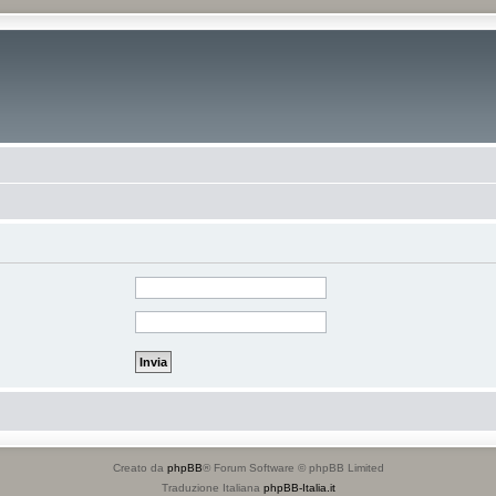
Creato da
phpBB
® Forum Software © phpBB Limited
Traduzione Italiana
phpBB-Italia.it