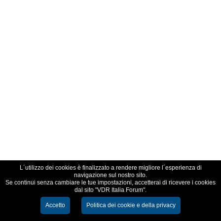
L´utilizzo dei cookies è finalizzato a rendere migliore l´esperienza di
navigazione sul nostro sito.
Se continui senza cambiare le tue impostazioni, accetterai di ricevere i cookies
dal sito "VDR Italia Forum".
Accetto
Politica dei cookie e della privacy