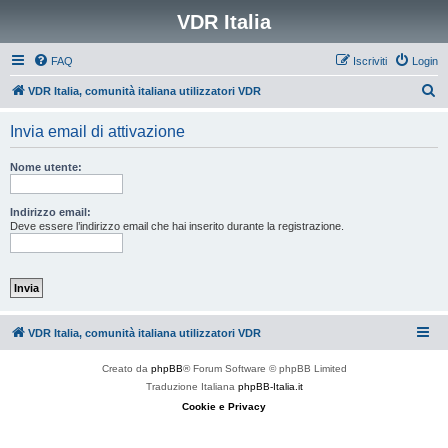
VDR Italia
FAQ
Iscriviti
Login
C
VDR Italia, comunità italiana utilizzatori VDR
e
Invia email di attivazione
r
c
Nome utente:
a
Indirizzo email:
Deve essere l’indirizzo email che hai inserito durante la registrazione.
VDR Italia, comunità italiana utilizzatori VDR
Creato da
phpBB
® Forum Software © phpBB Limited
Traduzione Italiana
phpBB-Italia.it
Cookie e Privacy