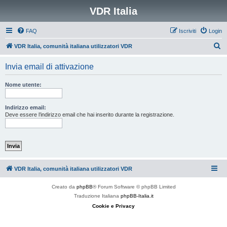
VDR Italia
FAQ
Iscriviti
Login
C
VDR Italia, comunità italiana utilizzatori VDR
e
Invia email di attivazione
r
c
Nome utente:
a
Indirizzo email:
Deve essere l’indirizzo email che hai inserito durante la registrazione.
VDR Italia, comunità italiana utilizzatori VDR
Creato da
phpBB
® Forum Software © phpBB Limited
Traduzione Italiana
phpBB-Italia.it
Cookie e Privacy