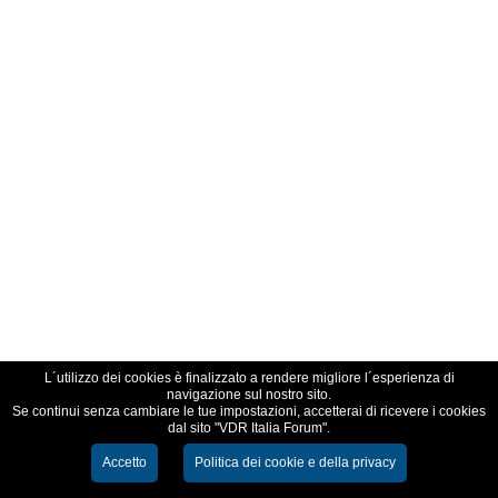
L´utilizzo dei cookies è finalizzato a rendere migliore l´esperienza di
navigazione sul nostro sito.
Se continui senza cambiare le tue impostazioni, accetterai di ricevere i cookies
dal sito "VDR Italia Forum".
Accetto
Politica dei cookie e della privacy