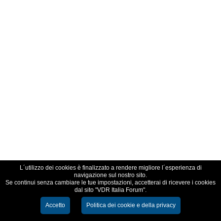
L´utilizzo dei cookies è finalizzato a rendere migliore l´esperienza di
navigazione sul nostro sito.
Se continui senza cambiare le tue impostazioni, accetterai di ricevere i cookies
dal sito "VDR Italia Forum".
Accetto
Politica dei cookie e della privacy