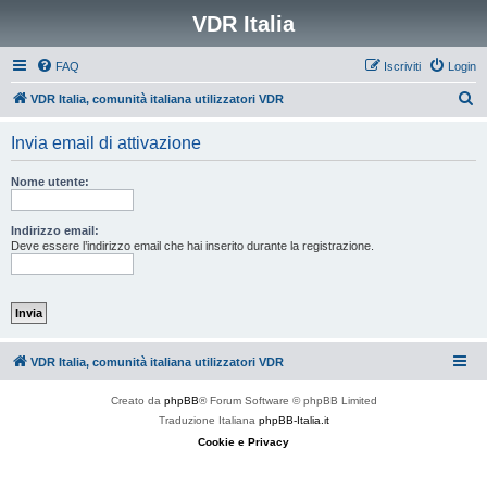
VDR Italia
FAQ
Iscriviti
Login
C
VDR Italia, comunità italiana utilizzatori VDR
e
Invia email di attivazione
r
c
Nome utente:
a
Indirizzo email:
Deve essere l’indirizzo email che hai inserito durante la registrazione.
VDR Italia, comunità italiana utilizzatori VDR
Creato da
phpBB
® Forum Software © phpBB Limited
Traduzione Italiana
phpBB-Italia.it
Cookie e Privacy