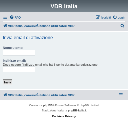
VDR Italia
FAQ
Iscriviti
Login
C
VDR Italia, comunità italiana utilizzatori VDR
e
Invia email di attivazione
r
c
Nome utente:
a
Indirizzo email:
Deve essere l’indirizzo email che hai inserito durante la registrazione.
VDR Italia, comunità italiana utilizzatori VDR
Creato da
phpBB
® Forum Software © phpBB Limited
Traduzione Italiana
phpBB-Italia.it
Cookie e Privacy