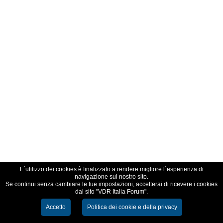
L´utilizzo dei cookies è finalizzato a rendere migliore l´esperienza di
navigazione sul nostro sito.
Se continui senza cambiare le tue impostazioni, accetterai di ricevere i cookies
dal sito "VDR Italia Forum".
Accetto
Politica dei cookie e della privacy