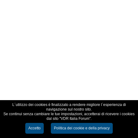
L´utilizzo dei cookies è finalizzato a rendere migliore l´esperienza di
navigazione sul nostro sito.
Se continui senza cambiare le tue impostazioni, accetterai di ricevere i cookies
dal sito "VDR Italia Forum".
Accetto
Politica dei cookie e della privacy