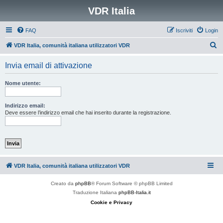
VDR Italia
FAQ
Iscriviti
Login
C
VDR Italia, comunità italiana utilizzatori VDR
e
Invia email di attivazione
r
c
Nome utente:
a
Indirizzo email:
Deve essere l’indirizzo email che hai inserito durante la registrazione.
VDR Italia, comunità italiana utilizzatori VDR
Creato da
phpBB
® Forum Software © phpBB Limited
Traduzione Italiana
phpBB-Italia.it
Cookie e Privacy