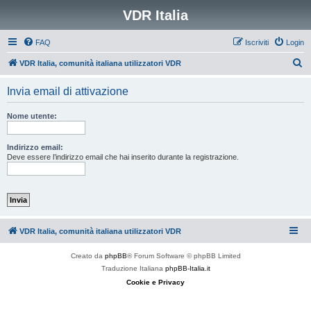
VDR Italia
FAQ
Iscriviti
Login
C
VDR Italia, comunità italiana utilizzatori VDR
e
Invia email di attivazione
r
c
Nome utente:
a
Indirizzo email:
Deve essere l’indirizzo email che hai inserito durante la registrazione.
VDR Italia, comunità italiana utilizzatori VDR
Creato da
phpBB
® Forum Software © phpBB Limited
Traduzione Italiana
phpBB-Italia.it
Cookie e Privacy