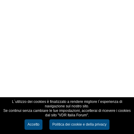
L´utilizzo dei cookies è finalizzato a rendere migliore l´esperienza di
navigazione sul nostro sito.
Se continui senza cambiare le tue impostazioni, accetterai di ricevere i cookies
dal sito "VDR Italia Forum".
Accetto
Politica dei cookie e della privacy