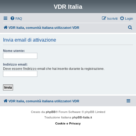
VDR Italia
FAQ
Iscriviti
Login
C
VDR Italia, comunità italiana utilizzatori VDR
e
Invia email di attivazione
r
c
Nome utente:
a
Indirizzo email:
Deve essere l’indirizzo email che hai inserito durante la registrazione.
VDR Italia, comunità italiana utilizzatori VDR
Creato da
phpBB
® Forum Software © phpBB Limited
Traduzione Italiana
phpBB-Italia.it
Cookie e Privacy