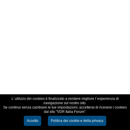
L´utilizzo dei cookies è finalizzato a rendere migliore l´esperienza di
navigazione sul nostro sito.
Se continui senza cambiare le tue impostazioni, accetterai di ricevere i cookies
dal sito "VDR Italia Forum".
Accetto
Politica dei cookie e della privacy