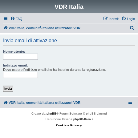
VDR Italia
FAQ
Iscriviti
Login
C
VDR Italia, comunità italiana utilizzatori VDR
e
Invia email di attivazione
r
c
Nome utente:
a
Indirizzo email:
Deve essere l’indirizzo email che hai inserito durante la registrazione.
VDR Italia, comunità italiana utilizzatori VDR
Creato da
phpBB
® Forum Software © phpBB Limited
Traduzione Italiana
phpBB-Italia.it
Cookie e Privacy