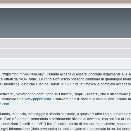
, “https://forum.vdr-italia.org”), l’utente accetta di essere vincolato legalmente alle
vizi offerti da “VDR Italia”. Le condizioni d’uso possono cambiare in qualunque mome
 modifiche, dato che l’uso dei servizi di “VDR Italia” implica la completa accettazi
BB software”, “www.phpbb.com”, “phpBB Limited”, “phpBB Teams”) che è un software pe
e scaricabile da
www.phpbb.com
. Il software phpBB facilita le aree di discussione
bb.com
.
 calunnia, minaccia, messaggio a sfondo sessuale, o qualsiasi altro tipo di materiale
. Fare ciò porta all’immediato e permanente divieto di accesso, con notifica al tuo p
e condizioni. Accetti che “VDR Italia” abbia il diritto di rimuovere, riscrivere, spos
he ogni informazione (dato personale) tu abbia inviato sia conservata in un databa