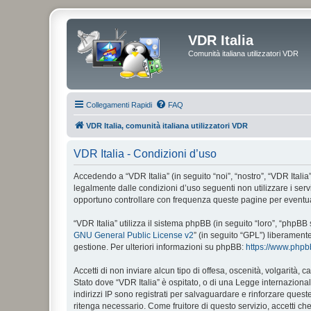
VDR Italia
Comunità italiana utilizzatori VDR
Collegamenti Rapidi
FAQ
VDR Italia, comunità italiana utilizzatori VDR
VDR Italia - Condizioni d’uso
Accedendo a “VDR Italia” (in seguito “noi”, “nostro”, “VDR Italia”
legalmente dalle condizioni d’uso seguenti non utilizzare i ser
opportuno controllare con frequenza queste pagine per eventuali
“VDR Italia” utilizza il sistema phpBB (in seguito “loro”, “php
GNU General Public License v2
” (in seguito “GPL”) liberament
gestione. Per ulteriori informazioni su phpBB:
https://www.php
Accetti di non inviare alcun tipo di offesa, oscenità, volgarità,
Stato dove “VDR Italia” è ospitato, o di una Legge internazionale
indirizzi IP sono registrati per salvaguardare e rinforzare quest
ritenga necessario. Come fruitore di questo servizio, accetti c