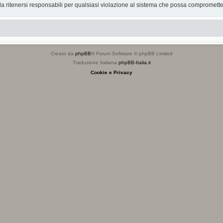
 ritenersi responsabili per qualsiasi violazione al sistema che possa compromette
Creato da
phpBB
® Forum Software © phpBB Limited
Traduzione Italiana
phpBB-Italia.it
Cookie e Privacy