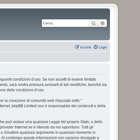
Cerca
Ricerca avanzata
Iscriviti
Login
 seguenti condizioni d’uso. Se non accetti di essere limitato
nto, sarà nostra premura avvisarti di tali modifiche, benché sia
one delle condizioni d’uso.
r la creazione di comunità web rilasciata sotto “
 internet; phpBB Limited non è responsabile dei contenuti e della
 che può violare una qualsiasi Legge del proprio Stato, o dello
rovider Internet se è ritenuto da noi opportuno. Tutti gli
tare o chiudere qualsiasi argomento in qualsiasi momento lo
se. Al contempo queste informazioni non saranno divulgate a