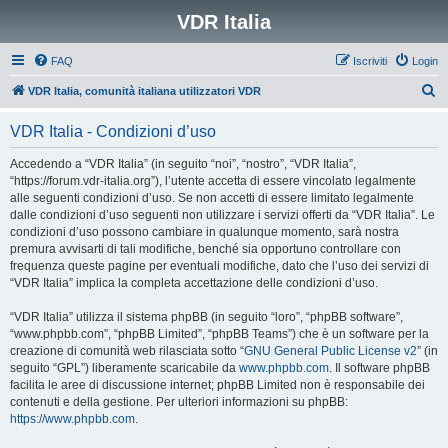
VDR Italia
FAQ
Iscriviti
Login
C
VDR Italia, comunità italiana utilizzatori VDR
e
VDR Italia - Condizioni d’uso
r
c
Accedendo a “VDR Italia” (in seguito “noi”, “nostro”, “VDR Italia”,
“https://forum.vdr-italia.org”), l’utente accetta di essere vincolato legalmente
a
alle seguenti condizioni d’uso. Se non accetti di essere limitato legalmente
dalle condizioni d’uso seguenti non utilizzare i servizi offerti da “VDR Italia”. Le
condizioni d’uso possono cambiare in qualunque momento, sarà nostra
premura avvisarti di tali modifiche, benché sia opportuno controllare con
frequenza queste pagine per eventuali modifiche, dato che l’uso dei servizi di
“VDR Italia” implica la completa accettazione delle condizioni d’uso.
“VDR Italia” utilizza il sistema phpBB (in seguito “loro”, “phpBB software”,
“www.phpbb.com”, “phpBB Limited”, “phpBB Teams”) che è un software per la
creazione di comunità web rilasciata sotto “
GNU General Public License v2
” (in
seguito “GPL”) liberamente scaricabile da
www.phpbb.com
. Il software phpBB
facilita le aree di discussione internet; phpBB Limited non è responsabile dei
contenuti e della gestione. Per ulteriori informazioni su phpBB:
https://www.phpbb.com
.