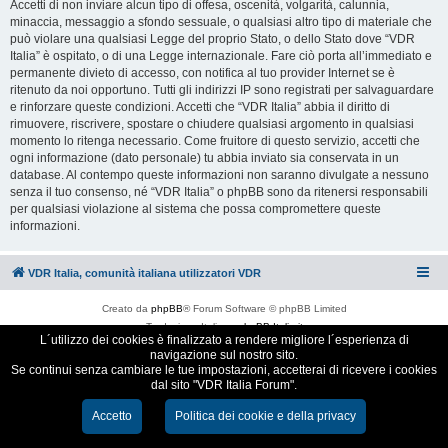
Accetti di non inviare alcun tipo di offesa, oscenità, volgarità, calunnia,
minaccia, messaggio a sfondo sessuale, o qualsiasi altro tipo di materiale che
può violare una qualsiasi Legge del proprio Stato, o dello Stato dove “VDR
Italia” è ospitato, o di una Legge internazionale. Fare ciò porta all’immediato e
permanente divieto di accesso, con notifica al tuo provider Internet se è
ritenuto da noi opportuno. Tutti gli indirizzi IP sono registrati per salvaguardare
e rinforzare queste condizioni. Accetti che “VDR Italia” abbia il diritto di
rimuovere, riscrivere, spostare o chiudere qualsiasi argomento in qualsiasi
momento lo ritenga necessario. Come fruitore di questo servizio, accetti che
ogni informazione (dato personale) tu abbia inviato sia conservata in un
database. Al contempo queste informazioni non saranno divulgate a nessuno
senza il tuo consenso, né “VDR Italia” o phpBB sono da ritenersi responsabili
per qualsiasi violazione al sistema che possa compromettere queste
informazioni.
VDR Italia, comunità italiana utilizzatori VDR
Creato da
phpBB
® Forum Software © phpBB Limited
Traduzione Italiana
phpBB-Italia.it
L´utilizzo dei cookies è finalizzato a rendere migliore l´esperienza di
Cookie e Privacy
navigazione sul nostro sito.
Se continui senza cambiare le tue impostazioni, accetterai di ricevere i cookies
dal sito "VDR Italia Forum".
Accetto
Politica dei cookie e della privacy