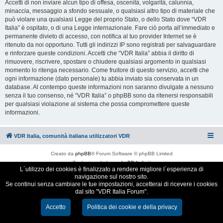
Accetti di non inviare alcun tipo di offesa, oscenità, volgarità, calunnia,
minaccia, messaggio a sfondo sessuale, o qualsiasi altro tipo di materiale che
può violare una qualsiasi Legge del proprio Stato, o dello Stato dove “VDR
Italia” è ospitato, o di una Legge internazionale. Fare ciò porta all’immediato e
permanente divieto di accesso, con notifica al tuo provider Internet se è
ritenuto da noi opportuno. Tutti gli indirizzi IP sono registrati per salvaguardare
e rinforzare queste condizioni. Accetti che “VDR Italia” abbia il diritto di
rimuovere, riscrivere, spostare o chiudere qualsiasi argomento in qualsiasi
momento lo ritenga necessario. Come fruitore di questo servizio, accetti che
ogni informazione (dato personale) tu abbia inviato sia conservata in un
database. Al contempo queste informazioni non saranno divulgate a nessuno
senza il tuo consenso, né “VDR Italia” o phpBB sono da ritenersi responsabili
per qualsiasi violazione al sistema che possa compromettere queste
informazioni.
VDR Italia, comunità italiana utilizzatori VDR
Creato da
phpBB
® Forum Software © phpBB Limited
Traduzione Italiana
phpBB-Italia.it
L´utilizzo dei cookies è finalizzato a rendere migliore l´esperienza di
Cookie e Privacy
navigazione sul nostro sito.
Se continui senza cambiare le tue impostazioni, accetterai di ricevere i cookies
dal sito "VDR Italia Forum".
Accetto
Politica dei cookie e della privacy