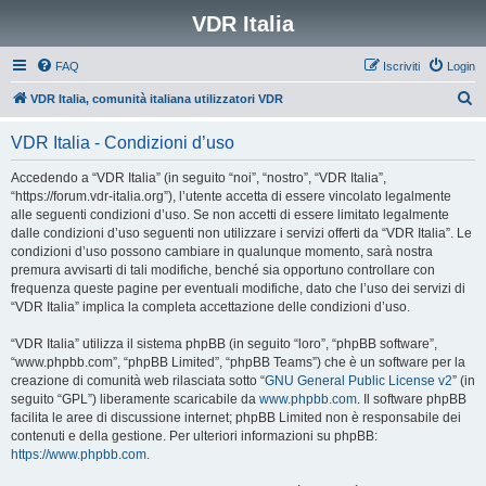
VDR Italia
FAQ
Iscriviti
Login
C
VDR Italia, comunità italiana utilizzatori VDR
e
VDR Italia - Condizioni d’uso
r
c
Accedendo a “VDR Italia” (in seguito “noi”, “nostro”, “VDR Italia”,
“https://forum.vdr-italia.org”), l’utente accetta di essere vincolato legalmente
a
alle seguenti condizioni d’uso. Se non accetti di essere limitato legalmente
dalle condizioni d’uso seguenti non utilizzare i servizi offerti da “VDR Italia”. Le
condizioni d’uso possono cambiare in qualunque momento, sarà nostra
premura avvisarti di tali modifiche, benché sia opportuno controllare con
frequenza queste pagine per eventuali modifiche, dato che l’uso dei servizi di
“VDR Italia” implica la completa accettazione delle condizioni d’uso.
“VDR Italia” utilizza il sistema phpBB (in seguito “loro”, “phpBB software”,
“www.phpbb.com”, “phpBB Limited”, “phpBB Teams”) che è un software per la
creazione di comunità web rilasciata sotto “
GNU General Public License v2
” (in
seguito “GPL”) liberamente scaricabile da
www.phpbb.com
. Il software phpBB
facilita le aree di discussione internet; phpBB Limited non è responsabile dei
contenuti e della gestione. Per ulteriori informazioni su phpBB:
https://www.phpbb.com
.