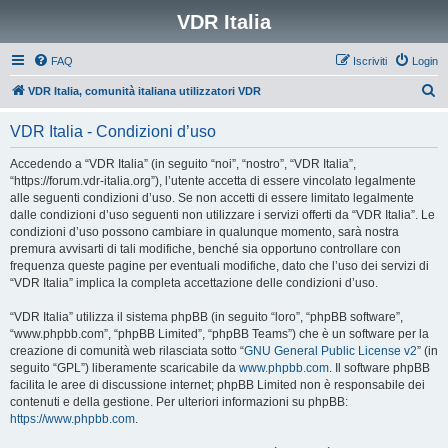
VDR Italia
FAQ
Iscriviti
Login
C
VDR Italia, comunità italiana utilizzatori VDR
e
VDR Italia - Condizioni d’uso
r
c
Accedendo a “VDR Italia” (in seguito “noi”, “nostro”, “VDR Italia”,
“https://forum.vdr-italia.org”), l’utente accetta di essere vincolato legalmente
a
alle seguenti condizioni d’uso. Se non accetti di essere limitato legalmente
dalle condizioni d’uso seguenti non utilizzare i servizi offerti da “VDR Italia”. Le
condizioni d’uso possono cambiare in qualunque momento, sarà nostra
premura avvisarti di tali modifiche, benché sia opportuno controllare con
frequenza queste pagine per eventuali modifiche, dato che l’uso dei servizi di
“VDR Italia” implica la completa accettazione delle condizioni d’uso.
“VDR Italia” utilizza il sistema phpBB (in seguito “loro”, “phpBB software”,
“www.phpbb.com”, “phpBB Limited”, “phpBB Teams”) che è un software per la
creazione di comunità web rilasciata sotto “
GNU General Public License v2
” (in
seguito “GPL”) liberamente scaricabile da
www.phpbb.com
. Il software phpBB
facilita le aree di discussione internet; phpBB Limited non è responsabile dei
contenuti e della gestione. Per ulteriori informazioni su phpBB:
https://www.phpbb.com
.