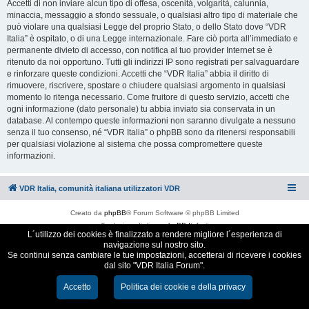
Accetti di non inviare alcun tipo di offesa, oscenità, volgarità, calunnia,
minaccia, messaggio a sfondo sessuale, o qualsiasi altro tipo di materiale che
può violare una qualsiasi Legge del proprio Stato, o dello Stato dove “VDR
Italia” è ospitato, o di una Legge internazionale. Fare ciò porta all’immediato e
permanente divieto di accesso, con notifica al tuo provider Internet se è
ritenuto da noi opportuno. Tutti gli indirizzi IP sono registrati per salvaguardare
e rinforzare queste condizioni. Accetti che “VDR Italia” abbia il diritto di
rimuovere, riscrivere, spostare o chiudere qualsiasi argomento in qualsiasi
momento lo ritenga necessario. Come fruitore di questo servizio, accetti che
ogni informazione (dato personale) tu abbia inviato sia conservata in un
database. Al contempo queste informazioni non saranno divulgate a nessuno
senza il tuo consenso, né “VDR Italia” o phpBB sono da ritenersi responsabili
per qualsiasi violazione al sistema che possa compromettere queste
informazioni.
VDR Italia, comunità italiana utilizzatori VDR
Creato da
phpBB
® Forum Software © phpBB Limited
Traduzione Italiana
phpBB-Italia.it
L´utilizzo dei cookies è finalizzato a rendere migliore l´esperienza di
Cookie e Privacy
navigazione sul nostro sito.
Se continui senza cambiare le tue impostazioni, accetterai di ricevere i cookies
dal sito "VDR Italia Forum".
Accetto
Politica dei cookie e della privacy