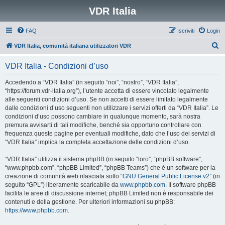
VDR Italia
FAQ
Iscriviti
Login
C
VDR Italia, comunità italiana utilizzatori VDR
e
VDR Italia - Condizioni d’uso
r
c
Accedendo a “VDR Italia” (in seguito “noi”, “nostro”, “VDR Italia”,
“https://forum.vdr-italia.org”), l’utente accetta di essere vincolato legalmente
a
alle seguenti condizioni d’uso. Se non accetti di essere limitato legalmente
dalle condizioni d’uso seguenti non utilizzare i servizi offerti da “VDR Italia”. Le
condizioni d’uso possono cambiare in qualunque momento, sarà nostra
premura avvisarti di tali modifiche, benché sia opportuno controllare con
frequenza queste pagine per eventuali modifiche, dato che l’uso dei servizi di
“VDR Italia” implica la completa accettazione delle condizioni d’uso.
“VDR Italia” utilizza il sistema phpBB (in seguito “loro”, “phpBB software”,
“www.phpbb.com”, “phpBB Limited”, “phpBB Teams”) che è un software per la
creazione di comunità web rilasciata sotto “
GNU General Public License v2
” (in
seguito “GPL”) liberamente scaricabile da
www.phpbb.com
. Il software phpBB
facilita le aree di discussione internet; phpBB Limited non è responsabile dei
contenuti e della gestione. Per ulteriori informazioni su phpBB:
https://www.phpbb.com
.