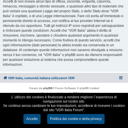
Accetti di non inviare alcun tipo di offesa, oscenità, volgarità, calunnia,
minaccia, messaggio a sfondo sessuale, o qualsiasi altro tipo di materiale che
può violare una qualsiasi Legge del proprio Stato, o dello Stato dove “VDR
Italia” è ospitato, o di una Legge internazionale. Fare ciò porta all’immediato e
permanente divieto di accesso, con notifica al tuo provider Internet se è
ritenuto da noi opportuno. Tutti gli indirizzi IP sono registrati per salvaguardare
e rinforzare queste condizioni. Accetti che “VDR Italia” abbia il diritto di
rimuovere, riscrivere, spostare o chiudere qualsiasi argomento in qualsiasi
momento lo ritenga necessario. Come fruitore di questo servizio, accetti che
ogni informazione (dato personale) tu abbia inviato sia conservata in un
database. Al contempo queste informazioni non saranno divulgate a nessuno
senza il tuo consenso, né “VDR Italia” o phpBB sono da ritenersi responsabili
per qualsiasi violazione al sistema che possa compromettere queste
informazioni.
VDR Italia, comunità italiana utilizzatori VDR
Creato da
phpBB
® Forum Software © phpBB Limited
Traduzione Italiana
phpBB-Italia.it
L´utilizzo dei cookies è finalizzato a rendere migliore l´esperienza di
Cookie e Privacy
navigazione sul nostro sito.
Se continui senza cambiare le tue impostazioni, accetterai di ricevere i cookies
dal sito "VDR Italia Forum".
Accetto
Politica dei cookie e della privacy