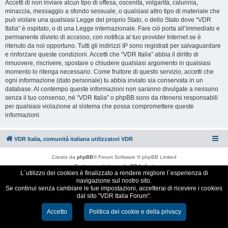
Accetti di non inviare alcun tipo di offesa, oscenità, volgarità, calunnia,
minaccia, messaggio a sfondo sessuale, o qualsiasi altro tipo di materiale che
può violare una qualsiasi Legge del proprio Stato, o dello Stato dove “VDR
Italia” è ospitato, o di una Legge internazionale. Fare ciò porta all’immediato e
permanente divieto di accesso, con notifica al tuo provider Internet se è
ritenuto da noi opportuno. Tutti gli indirizzi IP sono registrati per salvaguardare
e rinforzare queste condizioni. Accetti che “VDR Italia” abbia il diritto di
rimuovere, riscrivere, spostare o chiudere qualsiasi argomento in qualsiasi
momento lo ritenga necessario. Come fruitore di questo servizio, accetti che
ogni informazione (dato personale) tu abbia inviato sia conservata in un
database. Al contempo queste informazioni non saranno divulgate a nessuno
senza il tuo consenso, né “VDR Italia” o phpBB sono da ritenersi responsabili
per qualsiasi violazione al sistema che possa compromettere queste
informazioni.
VDR Italia, comunità italiana utilizzatori VDR
Creato da
phpBB
® Forum Software © phpBB Limited
Traduzione Italiana
phpBB-Italia.it
L´utilizzo dei cookies è finalizzato a rendere migliore l´esperienza di
Cookie e Privacy
navigazione sul nostro sito.
Se continui senza cambiare le tue impostazioni, accetterai di ricevere i cookies
dal sito "VDR Italia Forum".
Accetto
Politica dei cookie e della privacy