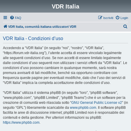
VDR Italia
FAQ
Iscriviti
Login
C
VDR Italia, comunità italiana utilizzatori VDR
e
VDR Italia - Condizioni d’uso
r
c
Accedendo a “VDR Italia” (in seguito “noi”, “nostro”, “VDR Italia”,
“https://forum.vdr-italia.org”), l’utente accetta di essere vincolato legalmente
a
alle seguenti condizioni d’uso. Se non accetti di essere limitato legalmente
dalle condizioni d’uso seguenti non utilizzare i servizi offerti da “VDR Italia”. Le
condizioni d’uso possono cambiare in qualunque momento, sarà nostra
premura avvisarti di tali modifiche, benché sia opportuno controllare con
frequenza queste pagine per eventuali modifiche, dato che l’uso dei servizi di
“VDR Italia” implica la completa accettazione delle condizioni d’uso.
“VDR Italia” utilizza il sistema phpBB (in seguito “loro”, “phpBB software”,
“www.phpbb.com”, “phpBB Limited”, “phpBB Teams”) che è un software per la
creazione di comunità web rilasciata sotto “
GNU General Public License v2
” (in
seguito “GPL”) liberamente scaricabile da
www.phpbb.com
. Il software phpBB
facilita le aree di discussione internet; phpBB Limited non è responsabile dei
contenuti e della gestione. Per ulteriori informazioni su phpBB:
https://www.phpbb.com
.