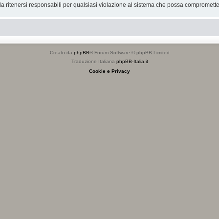
 ritenersi responsabili per qualsiasi violazione al sistema che possa compromette
Creato da
phpBB
® Forum Software © phpBB Limited
Traduzione Italiana
phpBB-Italia.it
Cookie e Privacy