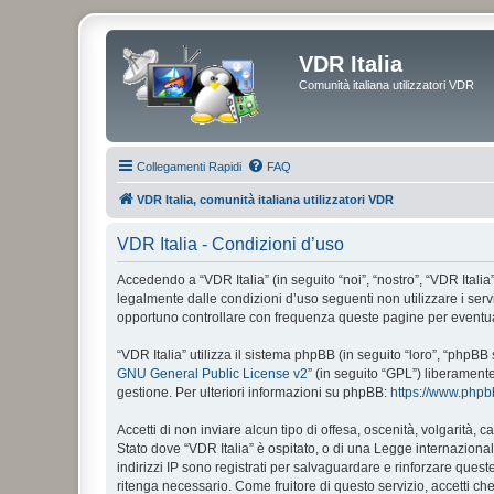
VDR Italia
Comunità italiana utilizzatori VDR
Collegamenti Rapidi
FAQ
VDR Italia, comunità italiana utilizzatori VDR
VDR Italia - Condizioni d’uso
Accedendo a “VDR Italia” (in seguito “noi”, “nostro”, “VDR Italia”
legalmente dalle condizioni d’uso seguenti non utilizzare i ser
opportuno controllare con frequenza queste pagine per eventuali
“VDR Italia” utilizza il sistema phpBB (in seguito “loro”, “php
GNU General Public License v2
” (in seguito “GPL”) liberament
gestione. Per ulteriori informazioni su phpBB:
https://www.php
Accetti di non inviare alcun tipo di offesa, oscenità, volgarità,
Stato dove “VDR Italia” è ospitato, o di una Legge internazionale
indirizzi IP sono registrati per salvaguardare e rinforzare quest
ritenga necessario. Come fruitore di questo servizio, accetti c