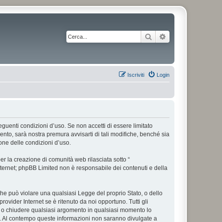
Cerca
Ricerca avanzata
Iscriviti
Login
 seguenti condizioni d’uso. Se non accetti di essere limitato
nto, sarà nostra premura avvisarti di tali modifiche, benché sia
one delle condizioni d’uso.
r la creazione di comunità web rilasciata sotto “
 internet; phpBB Limited non è responsabile dei contenuti e della
 che può violare una qualsiasi Legge del proprio Stato, o dello
rovider Internet se è ritenuto da noi opportuno. Tutti gli
tare o chiudere qualsiasi argomento in qualsiasi momento lo
se. Al contempo queste informazioni non saranno divulgate a