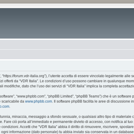
, “https://forum.vdr-italia.org”), l’utente accetta di essere vincolato legalmente alle
vizi offerti da “VDR Italia”. Le condizioni d’uso possono cambiare in qualunque mome
 modifiche, dato che l’uso dei servizi di “VDR Italia” implica la completa accettazi
BB software”, “www.phpbb.com”, “phpBB Limited”, “phpBB Teams”) che è un software pe
e scaricabile da
www.phpbb.com
. Il software phpBB facilita le aree di discussione
bb.com
.
 calunnia, minaccia, messaggio a sfondo sessuale, o qualsiasi altro tipo di materiale
. Fare ciò porta all’immediato e permanente divieto di accesso, con notifica al tuo p
e condizioni. Accetti che “VDR Italia” abbia il diritto di rimuovere, riscrivere, spos
he ogni informazione (dato personale) tu abbia inviato sia conservata in un databa