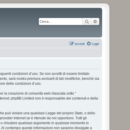
Cerca
Ricerca avanzata
Iscriviti
Login
 seguenti condizioni d’uso. Se non accetti di essere limitato
nto, sarà nostra premura avvisarti di tali modifiche, benché sia
one delle condizioni d’uso.
r la creazione di comunità web rilasciata sotto “
 internet; phpBB Limited non è responsabile dei contenuti e della
 che può violare una qualsiasi Legge del proprio Stato, o dello
rovider Internet se è ritenuto da noi opportuno. Tutti gli
tare o chiudere qualsiasi argomento in qualsiasi momento lo
se. Al contempo queste informazioni non saranno divulgate a