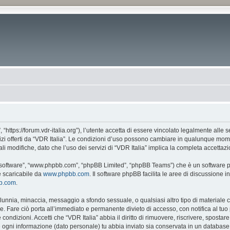
, “https://forum.vdr-italia.org”), l’utente accetta di essere vincolato legalmente alle
vizi offerti da “VDR Italia”. Le condizioni d’uso possono cambiare in qualunque mome
 modifiche, dato che l’uso dei servizi di “VDR Italia” implica la completa accettazi
BB software”, “www.phpbb.com”, “phpBB Limited”, “phpBB Teams”) che è un software pe
e scaricabile da
www.phpbb.com
. Il software phpBB facilita le aree di discussione
bb.com
.
 calunnia, minaccia, messaggio a sfondo sessuale, o qualsiasi altro tipo di materiale
. Fare ciò porta all’immediato e permanente divieto di accesso, con notifica al tuo p
e condizioni. Accetti che “VDR Italia” abbia il diritto di rimuovere, riscrivere, spos
he ogni informazione (dato personale) tu abbia inviato sia conservata in un databa