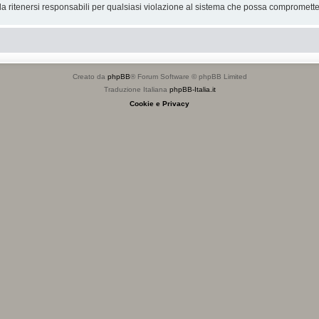
 ritenersi responsabili per qualsiasi violazione al sistema che possa compromette
Creato da
phpBB
® Forum Software © phpBB Limited
Traduzione Italiana
phpBB-Italia.it
Cookie e Privacy