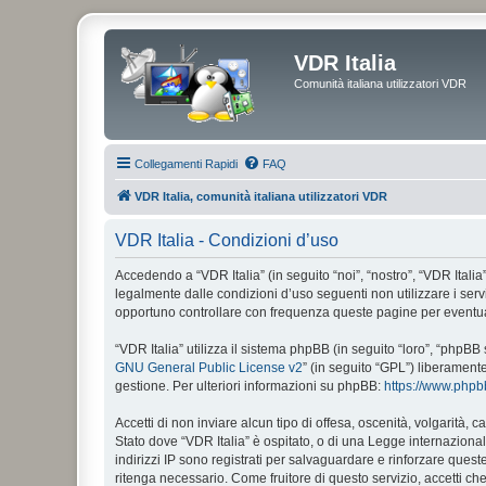
VDR Italia
Comunità italiana utilizzatori VDR
Collegamenti Rapidi
FAQ
VDR Italia, comunità italiana utilizzatori VDR
VDR Italia - Condizioni d’uso
Accedendo a “VDR Italia” (in seguito “noi”, “nostro”, “VDR Italia”
legalmente dalle condizioni d’uso seguenti non utilizzare i ser
opportuno controllare con frequenza queste pagine per eventuali
“VDR Italia” utilizza il sistema phpBB (in seguito “loro”, “php
GNU General Public License v2
” (in seguito “GPL”) liberament
gestione. Per ulteriori informazioni su phpBB:
https://www.php
Accetti di non inviare alcun tipo di offesa, oscenità, volgarità,
Stato dove “VDR Italia” è ospitato, o di una Legge internazionale
indirizzi IP sono registrati per salvaguardare e rinforzare quest
ritenga necessario. Come fruitore di questo servizio, accetti c