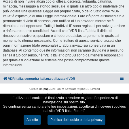
Accetti di non inviare alcun tipo di offesa, oscenità, volgarità, calunnia,
minaccia, messaggio a sfondo sessuale, o qualsiasi altro tipo di materiale che
può violare una qualsiasi Legge del proprio Stato, o dello Stato dove “VDR
Italia” è ospitato, o di una Legge internazionale. Fare ciò porta all’immediato e
permanente divieto di accesso, con notifica al tuo provider Internet se è
ritenuto da noi opportuno. Tutti gli indirizzi IP sono registrati per salvaguardare
e rinforzare queste condizioni. Accetti che “VDR Italia” abbia il diritto di
rimuovere, riscrivere, spostare o chiudere qualsiasi argomento in qualsiasi
momento lo ritenga necessario. Come fruitore di questo servizio, accetti che
ogni informazione (dato personale) tu abbia inviato sia conservata in un
database. Al contempo queste informazioni non saranno divulgate a nessuno
senza il tuo consenso, né “VDR Italia” o phpBB sono da ritenersi responsabili
per qualsiasi violazione al sistema che possa compromettere queste
informazioni.
VDR Italia, comunità italiana utilizzatori VDR
Creato da
phpBB
® Forum Software © phpBB Limited
Traduzione Italiana
phpBB-Italia.it
L´utilizzo dei cookies è finalizzato a rendere migliore l´esperienza di
Cookie e Privacy
navigazione sul nostro sito.
Se continui senza cambiare le tue impostazioni, accetterai di ricevere i cookies
dal sito "VDR Italia Forum".
Accetto
Politica dei cookie e della privacy