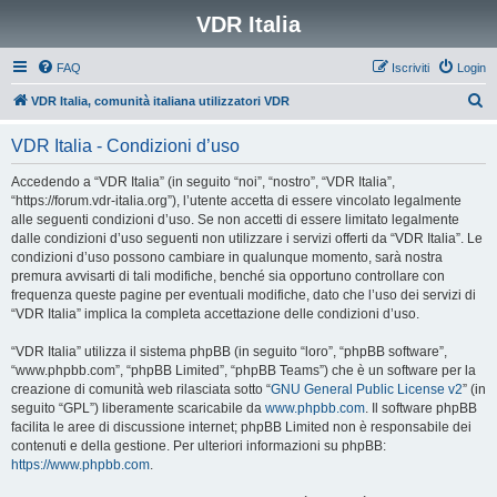
VDR Italia
FAQ
Iscriviti
Login
C
VDR Italia, comunità italiana utilizzatori VDR
e
VDR Italia - Condizioni d’uso
r
c
Accedendo a “VDR Italia” (in seguito “noi”, “nostro”, “VDR Italia”,
“https://forum.vdr-italia.org”), l’utente accetta di essere vincolato legalmente
a
alle seguenti condizioni d’uso. Se non accetti di essere limitato legalmente
dalle condizioni d’uso seguenti non utilizzare i servizi offerti da “VDR Italia”. Le
condizioni d’uso possono cambiare in qualunque momento, sarà nostra
premura avvisarti di tali modifiche, benché sia opportuno controllare con
frequenza queste pagine per eventuali modifiche, dato che l’uso dei servizi di
“VDR Italia” implica la completa accettazione delle condizioni d’uso.
“VDR Italia” utilizza il sistema phpBB (in seguito “loro”, “phpBB software”,
“www.phpbb.com”, “phpBB Limited”, “phpBB Teams”) che è un software per la
creazione di comunità web rilasciata sotto “
GNU General Public License v2
” (in
seguito “GPL”) liberamente scaricabile da
www.phpbb.com
. Il software phpBB
facilita le aree di discussione internet; phpBB Limited non è responsabile dei
contenuti e della gestione. Per ulteriori informazioni su phpBB:
https://www.phpbb.com
.