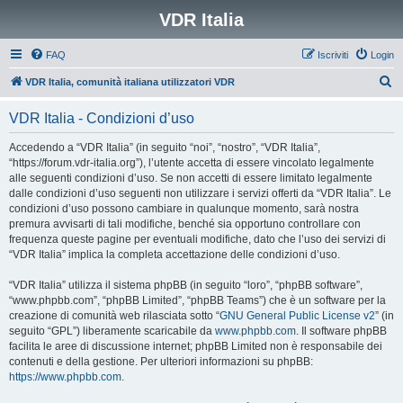
VDR Italia
FAQ
Iscriviti
Login
C
VDR Italia, comunità italiana utilizzatori VDR
e
VDR Italia - Condizioni d’uso
r
c
Accedendo a “VDR Italia” (in seguito “noi”, “nostro”, “VDR Italia”,
“https://forum.vdr-italia.org”), l’utente accetta di essere vincolato legalmente
a
alle seguenti condizioni d’uso. Se non accetti di essere limitato legalmente
dalle condizioni d’uso seguenti non utilizzare i servizi offerti da “VDR Italia”. Le
condizioni d’uso possono cambiare in qualunque momento, sarà nostra
premura avvisarti di tali modifiche, benché sia opportuno controllare con
frequenza queste pagine per eventuali modifiche, dato che l’uso dei servizi di
“VDR Italia” implica la completa accettazione delle condizioni d’uso.
“VDR Italia” utilizza il sistema phpBB (in seguito “loro”, “phpBB software”,
“www.phpbb.com”, “phpBB Limited”, “phpBB Teams”) che è un software per la
creazione di comunità web rilasciata sotto “
GNU General Public License v2
” (in
seguito “GPL”) liberamente scaricabile da
www.phpbb.com
. Il software phpBB
facilita le aree di discussione internet; phpBB Limited non è responsabile dei
contenuti e della gestione. Per ulteriori informazioni su phpBB:
https://www.phpbb.com
.