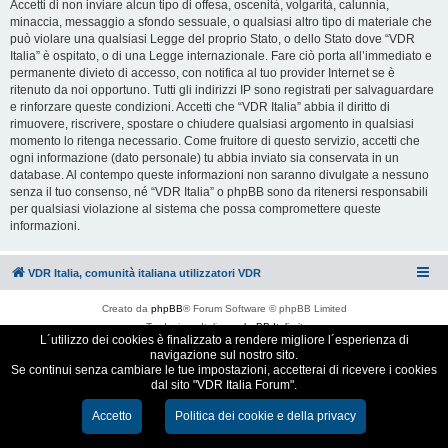
Accetti di non inviare alcun tipo di offesa, oscenità, volgarità, calunnia,
minaccia, messaggio a sfondo sessuale, o qualsiasi altro tipo di materiale che
può violare una qualsiasi Legge del proprio Stato, o dello Stato dove “VDR
Italia” è ospitato, o di una Legge internazionale. Fare ciò porta all’immediato e
permanente divieto di accesso, con notifica al tuo provider Internet se è
ritenuto da noi opportuno. Tutti gli indirizzi IP sono registrati per salvaguardare
e rinforzare queste condizioni. Accetti che “VDR Italia” abbia il diritto di
rimuovere, riscrivere, spostare o chiudere qualsiasi argomento in qualsiasi
momento lo ritenga necessario. Come fruitore di questo servizio, accetti che
ogni informazione (dato personale) tu abbia inviato sia conservata in un
database. Al contempo queste informazioni non saranno divulgate a nessuno
senza il tuo consenso, né “VDR Italia” o phpBB sono da ritenersi responsabili
per qualsiasi violazione al sistema che possa compromettere queste
informazioni.
VDR Italia, comunità italiana utilizzatori VDR
Creato da
phpBB
® Forum Software © phpBB Limited
Traduzione Italiana
phpBB-Italia.it
L´utilizzo dei cookies è finalizzato a rendere migliore l´esperienza di
Cookie e Privacy
navigazione sul nostro sito.
Se continui senza cambiare le tue impostazioni, accetterai di ricevere i cookies
dal sito "VDR Italia Forum".
Accetto
Politica dei cookie e della privacy