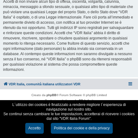
Accetti di non inviare alcun tipo di offesa, oscenità, volgarità, calunnia,
minaccia, messaggio a sfondo sessuale, o qualsiasi altro tipo di materiale che
può violare una qualsiasi Legge del proprio Stato, o dello Stato dove “VDR
Italia” è ospitato, o di una Legge internazionale. Fare ciò porta all’immediato e
permanente divieto di accesso, con notifica al tuo provider Internet se è
ritenuto da noi opportuno. Tutti gli indirizzi IP sono registrati per salvaguardare
e rinforzare queste condizioni. Accetti che “VDR Italia” abbia il diritto di
rimuovere, riscrivere, spostare o chiudere qualsiasi argomento in qualsiasi
momento lo ritenga necessario. Come fruitore di questo servizio, accetti che
ogni informazione (dato personale) tu abbia inviato sia conservata in un
database. Al contempo queste informazioni non saranno divulgate a nessuno
senza il tuo consenso, né “VDR Italia” o phpBB sono da ritenersi responsabili
per qualsiasi violazione al sistema che possa compromettere queste
informazioni.
VDR Italia, comunità italiana utilizzatori VDR
Creato da
phpBB
® Forum Software © phpBB Limited
Traduzione Italiana
phpBB-Italia.it
L´utilizzo dei cookies è finalizzato a rendere migliore l´esperienza di
Cookie e Privacy
navigazione sul nostro sito.
Se continui senza cambiare le tue impostazioni, accetterai di ricevere i cookies
dal sito "VDR Italia Forum".
Accetto
Politica dei cookie e della privacy