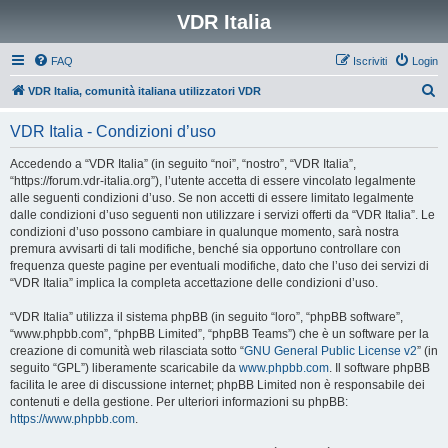
VDR Italia
FAQ
Iscriviti
Login
C
VDR Italia, comunità italiana utilizzatori VDR
e
VDR Italia - Condizioni d’uso
r
c
Accedendo a “VDR Italia” (in seguito “noi”, “nostro”, “VDR Italia”,
“https://forum.vdr-italia.org”), l’utente accetta di essere vincolato legalmente
a
alle seguenti condizioni d’uso. Se non accetti di essere limitato legalmente
dalle condizioni d’uso seguenti non utilizzare i servizi offerti da “VDR Italia”. Le
condizioni d’uso possono cambiare in qualunque momento, sarà nostra
premura avvisarti di tali modifiche, benché sia opportuno controllare con
frequenza queste pagine per eventuali modifiche, dato che l’uso dei servizi di
“VDR Italia” implica la completa accettazione delle condizioni d’uso.
“VDR Italia” utilizza il sistema phpBB (in seguito “loro”, “phpBB software”,
“www.phpbb.com”, “phpBB Limited”, “phpBB Teams”) che è un software per la
creazione di comunità web rilasciata sotto “
GNU General Public License v2
” (in
seguito “GPL”) liberamente scaricabile da
www.phpbb.com
. Il software phpBB
facilita le aree di discussione internet; phpBB Limited non è responsabile dei
contenuti e della gestione. Per ulteriori informazioni su phpBB:
https://www.phpbb.com
.