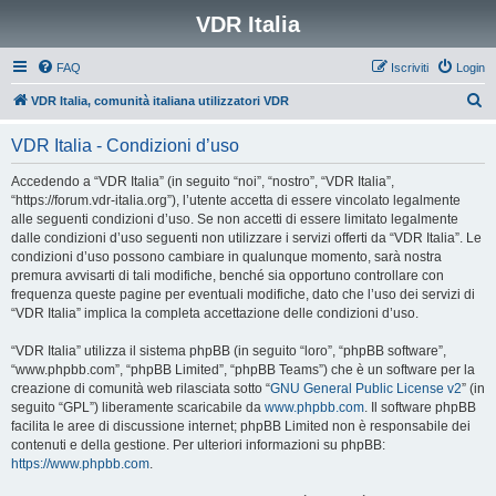
VDR Italia
FAQ
Iscriviti
Login
C
VDR Italia, comunità italiana utilizzatori VDR
e
VDR Italia - Condizioni d’uso
r
c
Accedendo a “VDR Italia” (in seguito “noi”, “nostro”, “VDR Italia”,
“https://forum.vdr-italia.org”), l’utente accetta di essere vincolato legalmente
a
alle seguenti condizioni d’uso. Se non accetti di essere limitato legalmente
dalle condizioni d’uso seguenti non utilizzare i servizi offerti da “VDR Italia”. Le
condizioni d’uso possono cambiare in qualunque momento, sarà nostra
premura avvisarti di tali modifiche, benché sia opportuno controllare con
frequenza queste pagine per eventuali modifiche, dato che l’uso dei servizi di
“VDR Italia” implica la completa accettazione delle condizioni d’uso.
“VDR Italia” utilizza il sistema phpBB (in seguito “loro”, “phpBB software”,
“www.phpbb.com”, “phpBB Limited”, “phpBB Teams”) che è un software per la
creazione di comunità web rilasciata sotto “
GNU General Public License v2
” (in
seguito “GPL”) liberamente scaricabile da
www.phpbb.com
. Il software phpBB
facilita le aree di discussione internet; phpBB Limited non è responsabile dei
contenuti e della gestione. Per ulteriori informazioni su phpBB:
https://www.phpbb.com
.