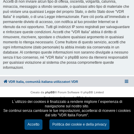
Accetti di non inviare alcun tipo di offesa, oscenità, volgarità, calunnia,
minaccia, messaggio a sfondo sessuale, o qualsiasi altro tipo di materiale che
può violare una qualsiasi Legge del proprio Stato, o dello Stato dove “VDR
Italia” è ospitato, o di una Legge internazionale. Fare ciò porta all’immediato e
permanente divieto di accesso, con notifica al tuo provider Internet se è
ritenuto da noi opportuno. Tutti gli indirizzi IP sono registrati per salvaguardare
e rinforzare queste condizioni. Accetti che “VDR Italia” abbia il diritto di
rimuovere, riscrivere, spostare o chiudere qualsiasi argomento in qualsiasi
momento lo ritenga necessario. Come fruitore di questo servizio, accetti che
ogni informazione (dato personale) tu abbia inviato sia conservata in un
database. Al contempo queste informazioni non saranno divulgate a nessuno
senza il tuo consenso, né “VDR Italia” o phpBB sono da ritenersi responsabili
per qualsiasi violazione al sistema che possa compromettere queste
informazioni.
VDR Italia, comunità italiana utilizzatori VDR
Creato da
phpBB
® Forum Software © phpBB Limited
Traduzione Italiana
phpBB-Italia.it
L´utilizzo dei cookies è finalizzato a rendere migliore l´esperienza di
Cookie e Privacy
navigazione sul nostro sito.
Se continui senza cambiare le tue impostazioni, accetterai di ricevere i cookies
dal sito "VDR Italia Forum".
Accetto
Politica dei cookie e della privacy