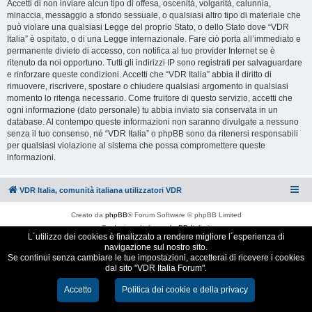
Accetti di non inviare alcun tipo di offesa, oscenità, volgarità, calunnia,
minaccia, messaggio a sfondo sessuale, o qualsiasi altro tipo di materiale che
può violare una qualsiasi Legge del proprio Stato, o dello Stato dove “VDR
Italia” è ospitato, o di una Legge internazionale. Fare ciò porta all’immediato e
permanente divieto di accesso, con notifica al tuo provider Internet se è
ritenuto da noi opportuno. Tutti gli indirizzi IP sono registrati per salvaguardare
e rinforzare queste condizioni. Accetti che “VDR Italia” abbia il diritto di
rimuovere, riscrivere, spostare o chiudere qualsiasi argomento in qualsiasi
momento lo ritenga necessario. Come fruitore di questo servizio, accetti che
ogni informazione (dato personale) tu abbia inviato sia conservata in un
database. Al contempo queste informazioni non saranno divulgate a nessuno
senza il tuo consenso, né “VDR Italia” o phpBB sono da ritenersi responsabili
per qualsiasi violazione al sistema che possa compromettere queste
informazioni.
VDR Italia, comunità italiana utilizzatori VDR
Creato da
phpBB
® Forum Software © phpBB Limited
Traduzione Italiana
phpBB-Italia.it
L´utilizzo dei cookies è finalizzato a rendere migliore l´esperienza di
Cookie e Privacy
navigazione sul nostro sito.
Se continui senza cambiare le tue impostazioni, accetterai di ricevere i cookies
dal sito "VDR Italia Forum".
Accetto
Politica dei cookie e della privacy