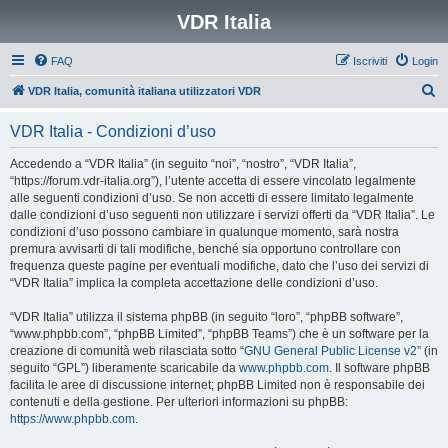
VDR Italia
FAQ
Iscriviti
Login
C
VDR Italia, comunità italiana utilizzatori VDR
e
VDR Italia - Condizioni d’uso
r
c
Accedendo a “VDR Italia” (in seguito “noi”, “nostro”, “VDR Italia”,
“https://forum.vdr-italia.org”), l’utente accetta di essere vincolato legalmente
a
alle seguenti condizioni d’uso. Se non accetti di essere limitato legalmente
dalle condizioni d’uso seguenti non utilizzare i servizi offerti da “VDR Italia”. Le
condizioni d’uso possono cambiare in qualunque momento, sarà nostra
premura avvisarti di tali modifiche, benché sia opportuno controllare con
frequenza queste pagine per eventuali modifiche, dato che l’uso dei servizi di
“VDR Italia” implica la completa accettazione delle condizioni d’uso.
“VDR Italia” utilizza il sistema phpBB (in seguito “loro”, “phpBB software”,
“www.phpbb.com”, “phpBB Limited”, “phpBB Teams”) che è un software per la
creazione di comunità web rilasciata sotto “
GNU General Public License v2
” (in
seguito “GPL”) liberamente scaricabile da
www.phpbb.com
. Il software phpBB
facilita le aree di discussione internet; phpBB Limited non è responsabile dei
contenuti e della gestione. Per ulteriori informazioni su phpBB:
https://www.phpbb.com
.