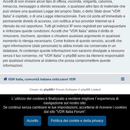
Accetti di non inviare alcun tipo di offesa, oscenità, volgarità, calunnia,
minaccia, messaggio a sfondo sessuale, o qualsiasi altro tipo di materiale che
può violare una qualsiasi Legge del proprio Stato, o dello Stato dove “VDR
Italia” è ospitato, o di una Legge internazionale. Fare ciò porta all’immediato e
permanente divieto di accesso, con notifica al tuo provider Internet se è
ritenuto da noi opportuno. Tutti gli indirizzi IP sono registrati per salvaguardare
e rinforzare queste condizioni. Accetti che “VDR Italia” abbia il diritto di
rimuovere, riscrivere, spostare o chiudere qualsiasi argomento in qualsiasi
momento lo ritenga necessario. Come fruitore di questo servizio, accetti che
ogni informazione (dato personale) tu abbia inviato sia conservata in un
database. Al contempo queste informazioni non saranno divulgate a nessuno
senza il tuo consenso, né “VDR Italia” o phpBB sono da ritenersi responsabili
per qualsiasi violazione al sistema che possa compromettere queste
informazioni.
VDR Italia, comunità italiana utilizzatori VDR
Creato da
phpBB
® Forum Software © phpBB Limited
Traduzione Italiana
phpBB-Italia.it
L´utilizzo dei cookies è finalizzato a rendere migliore l´esperienza di
Cookie e Privacy
navigazione sul nostro sito.
Se continui senza cambiare le tue impostazioni, accetterai di ricevere i cookies
dal sito "VDR Italia Forum".
Accetto
Politica dei cookie e della privacy