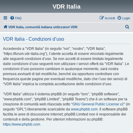
VDR Italia
FAQ
Iscriviti
Login
C
VDR Italia, comunità italiana utilizzatori VDR
e
VDR Italia - Condizioni d’uso
r
c
Accedendo a “VDR Italia” (in seguito “noi”, “nostro”, “VDR Italia”,
“https://forum.vdr-italia.org”), l’utente accetta di essere vincolato legalmente
a
alle seguenti condizioni d’uso. Se non accetti di essere limitato legalmente
dalle condizioni d’uso seguenti non utilizzare i servizi offerti da “VDR Italia”. Le
condizioni d’uso possono cambiare in qualunque momento, sarà nostra
premura avvisarti di tali modifiche, benché sia opportuno controllare con
frequenza queste pagine per eventuali modifiche, dato che l’uso dei servizi di
“VDR Italia” implica la completa accettazione delle condizioni d’uso.
“VDR Italia” utilizza il sistema phpBB (in seguito “loro”, “phpBB software”,
“www.phpbb.com”, “phpBB Limited”, “phpBB Teams”) che è un software per la
creazione di comunità web rilasciata sotto “
GNU General Public License v2
” (in
seguito “GPL”) liberamente scaricabile da
www.phpbb.com
. Il software phpBB
facilita le aree di discussione internet; phpBB Limited non è responsabile dei
contenuti e della gestione. Per ulteriori informazioni su phpBB:
https://www.phpbb.com
.