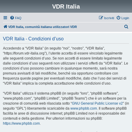
VDR Italia
FAQ
Iscriviti
Login
C
VDR Italia, comunità italiana utilizzatori VDR
e
VDR Italia - Condizioni d’uso
r
c
Accedendo a “VDR Italia” (in seguito “noi”, “nostro”, “VDR Italia”,
“https://forum.vdr-italia.org”), l’utente accetta di essere vincolato legalmente
a
alle seguenti condizioni d’uso. Se non accetti di essere limitato legalmente
dalle condizioni d’uso seguenti non utilizzare i servizi offerti da “VDR Italia”. Le
condizioni d’uso possono cambiare in qualunque momento, sarà nostra
premura avvisarti di tali modifiche, benché sia opportuno controllare con
frequenza queste pagine per eventuali modifiche, dato che l’uso dei servizi di
“VDR Italia” implica la completa accettazione delle condizioni d’uso.
“VDR Italia” utilizza il sistema phpBB (in seguito “loro”, “phpBB software”,
“www.phpbb.com”, “phpBB Limited”, “phpBB Teams”) che è un software per la
creazione di comunità web rilasciata sotto “
GNU General Public License v2
” (in
seguito “GPL”) liberamente scaricabile da
www.phpbb.com
. Il software phpBB
facilita le aree di discussione internet; phpBB Limited non è responsabile dei
contenuti e della gestione. Per ulteriori informazioni su phpBB:
https://www.phpbb.com
.