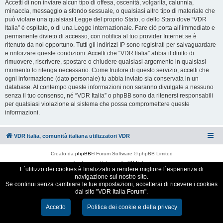
Accetti di non inviare alcun tipo di offesa, oscenità, volgarità, calunnia,
minaccia, messaggio a sfondo sessuale, o qualsiasi altro tipo di materiale che
può violare una qualsiasi Legge del proprio Stato, o dello Stato dove “VDR
Italia” è ospitato, o di una Legge internazionale. Fare ciò porta all’immediato e
permanente divieto di accesso, con notifica al tuo provider Internet se è
ritenuto da noi opportuno. Tutti gli indirizzi IP sono registrati per salvaguardare
e rinforzare queste condizioni. Accetti che “VDR Italia” abbia il diritto di
rimuovere, riscrivere, spostare o chiudere qualsiasi argomento in qualsiasi
momento lo ritenga necessario. Come fruitore di questo servizio, accetti che
ogni informazione (dato personale) tu abbia inviato sia conservata in un
database. Al contempo queste informazioni non saranno divulgate a nessuno
senza il tuo consenso, né “VDR Italia” o phpBB sono da ritenersi responsabili
per qualsiasi violazione al sistema che possa compromettere queste
informazioni.
VDR Italia, comunità italiana utilizzatori VDR
Creato da
phpBB
® Forum Software © phpBB Limited
Traduzione Italiana
phpBB-Italia.it
L´utilizzo dei cookies è finalizzato a rendere migliore l´esperienza di
Cookie e Privacy
navigazione sul nostro sito.
Se continui senza cambiare le tue impostazioni, accetterai di ricevere i cookies
dal sito "VDR Italia Forum".
Accetto
Politica dei cookie e della privacy