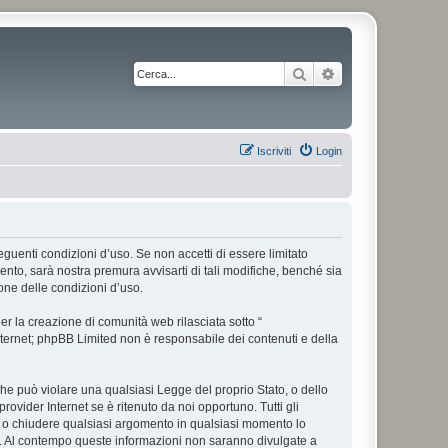
Cerca
Ricerca avanzata
Iscriviti
Login
 seguenti condizioni d’uso. Se non accetti di essere limitato
nto, sarà nostra premura avvisarti di tali modifiche, benché sia
one delle condizioni d’uso.
r la creazione di comunità web rilasciata sotto “
 internet; phpBB Limited non è responsabile dei contenuti e della
 che può violare una qualsiasi Legge del proprio Stato, o dello
rovider Internet se è ritenuto da noi opportuno. Tutti gli
tare o chiudere qualsiasi argomento in qualsiasi momento lo
se. Al contempo queste informazioni non saranno divulgate a