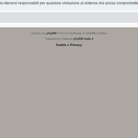
 ritenersi responsabili per qualsiasi violazione al sistema che possa compromette
Creato da
phpBB
® Forum Software © phpBB Limited
Traduzione Italiana
phpBB-Italia.it
Cookie e Privacy