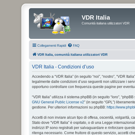
VDR Italia
Comunità italiana utilizzatori VDR
Collegamenti Rapidi
FAQ
VDR Italia, comunità italiana utilizzatori VDR
VDR Italia - Condizioni d’uso
Accedendo a “VDR Italia” (in seguito “noi”, “nostro”, “VDR Italia”
legalmente dalle condizioni d’uso seguenti non utilizzare i ser
opportuno controllare con frequenza queste pagine per eventuali
“VDR Italia” utilizza il sistema phpBB (in seguito “loro”, “php
GNU General Public License v2
” (in seguito “GPL”) liberament
gestione. Per ulteriori informazioni su phpBB:
https://www.php
Accetti di non inviare alcun tipo di offesa, oscenità, volgarità,
Stato dove “VDR Italia” è ospitato, o di una Legge internazionale
indirizzi IP sono registrati per salvaguardare e rinforzare quest
ritenga necessario. Come fruitore di questo servizio, accetti c