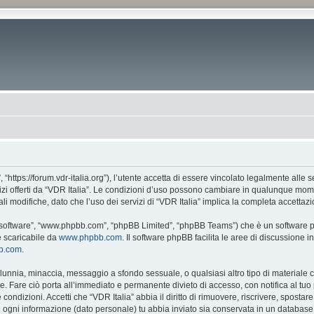
, “https://forum.vdr-italia.org”), l’utente accetta di essere vincolato legalmente alle
vizi offerti da “VDR Italia”. Le condizioni d’uso possono cambiare in qualunque mome
 modifiche, dato che l’uso dei servizi di “VDR Italia” implica la completa accettazi
BB software”, “www.phpbb.com”, “phpBB Limited”, “phpBB Teams”) che è un software pe
e scaricabile da
www.phpbb.com
. Il software phpBB facilita le aree di discussione
bb.com
.
 calunnia, minaccia, messaggio a sfondo sessuale, o qualsiasi altro tipo di materiale
. Fare ciò porta all’immediato e permanente divieto di accesso, con notifica al tuo p
e condizioni. Accetti che “VDR Italia” abbia il diritto di rimuovere, riscrivere, spos
he ogni informazione (dato personale) tu abbia inviato sia conservata in un databa