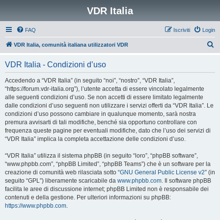
VDR Italia
FAQ
Iscriviti
Login
C
VDR Italia, comunità italiana utilizzatori VDR
e
VDR Italia - Condizioni d’uso
r
c
Accedendo a “VDR Italia” (in seguito “noi”, “nostro”, “VDR Italia”,
“https://forum.vdr-italia.org”), l’utente accetta di essere vincolato legalmente
a
alle seguenti condizioni d’uso. Se non accetti di essere limitato legalmente
dalle condizioni d’uso seguenti non utilizzare i servizi offerti da “VDR Italia”. Le
condizioni d’uso possono cambiare in qualunque momento, sarà nostra
premura avvisarti di tali modifiche, benché sia opportuno controllare con
frequenza queste pagine per eventuali modifiche, dato che l’uso dei servizi di
“VDR Italia” implica la completa accettazione delle condizioni d’uso.
“VDR Italia” utilizza il sistema phpBB (in seguito “loro”, “phpBB software”,
“www.phpbb.com”, “phpBB Limited”, “phpBB Teams”) che è un software per la
creazione di comunità web rilasciata sotto “
GNU General Public License v2
” (in
seguito “GPL”) liberamente scaricabile da
www.phpbb.com
. Il software phpBB
facilita le aree di discussione internet; phpBB Limited non è responsabile dei
contenuti e della gestione. Per ulteriori informazioni su phpBB:
https://www.phpbb.com
.