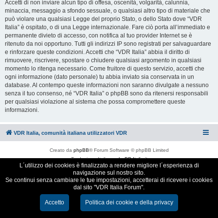
Accetti di non inviare alcun tipo di offesa, oscenità, volgarità, calunnia,
minaccia, messaggio a sfondo sessuale, o qualsiasi altro tipo di materiale che
può violare una qualsiasi Legge del proprio Stato, o dello Stato dove “VDR
Italia” è ospitato, o di una Legge internazionale. Fare ciò porta all’immediato e
permanente divieto di accesso, con notifica al tuo provider Internet se è
ritenuto da noi opportuno. Tutti gli indirizzi IP sono registrati per salvaguardare
e rinforzare queste condizioni. Accetti che “VDR Italia” abbia il diritto di
rimuovere, riscrivere, spostare o chiudere qualsiasi argomento in qualsiasi
momento lo ritenga necessario. Come fruitore di questo servizio, accetti che
ogni informazione (dato personale) tu abbia inviato sia conservata in un
database. Al contempo queste informazioni non saranno divulgate a nessuno
senza il tuo consenso, né “VDR Italia” o phpBB sono da ritenersi responsabili
per qualsiasi violazione al sistema che possa compromettere queste
informazioni.
VDR Italia, comunità italiana utilizzatori VDR
Creato da
phpBB
® Forum Software © phpBB Limited
Traduzione Italiana
phpBB-Italia.it
L´utilizzo dei cookies è finalizzato a rendere migliore l´esperienza di
Cookie e Privacy
navigazione sul nostro sito.
Se continui senza cambiare le tue impostazioni, accetterai di ricevere i cookies
dal sito "VDR Italia Forum".
Accetto
Politica dei cookie e della privacy