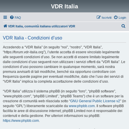
VDR Italia
FAQ
Iscriviti
Login
C
VDR Italia, comunità italiana utilizzatori VDR
e
VDR Italia - Condizioni d’uso
r
c
Accedendo a “VDR Italia” (in seguito “noi”, “nostro”, “VDR Italia”,
“https://forum.vdr-italia.org”), l’utente accetta di essere vincolato legalmente
a
alle seguenti condizioni d’uso. Se non accetti di essere limitato legalmente
dalle condizioni d’uso seguenti non utilizzare i servizi offerti da “VDR Italia”. Le
condizioni d’uso possono cambiare in qualunque momento, sarà nostra
premura avvisarti di tali modifiche, benché sia opportuno controllare con
frequenza queste pagine per eventuali modifiche, dato che l’uso dei servizi di
“VDR Italia” implica la completa accettazione delle condizioni d’uso.
“VDR Italia” utilizza il sistema phpBB (in seguito “loro”, “phpBB software”,
“www.phpbb.com”, “phpBB Limited”, “phpBB Teams”) che è un software per la
creazione di comunità web rilasciata sotto “
GNU General Public License v2
” (in
seguito “GPL”) liberamente scaricabile da
www.phpbb.com
. Il software phpBB
facilita le aree di discussione internet; phpBB Limited non è responsabile dei
contenuti e della gestione. Per ulteriori informazioni su phpBB:
https://www.phpbb.com
.