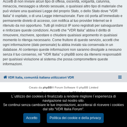
Accetti di non inviare alcun tipo di offesa, oscenità, volgarità, calunnia,
minaccia, messaggio a sfondo sessuale, o qualsiasi altro tipo di materiale che
può violare una qualsiasi Legge del proprio Stato, o dello Stato dove “VDR
Italia” è ospitato, o di una Legge internazionale. Fare ciò porta all’immediato e
permanente divieto di accesso, con notifica al tuo provider Internet se è
ritenuto da noi opportuno. Tutti gli indirizzi IP sono registrati per salvaguardare
e rinforzare queste condizioni. Accetti che “VDR Italia” abbia il diritto di
rimuovere, riscrivere, spostare o chiudere qualsiasi argomento in qualsiasi
momento lo ritenga necessario. Come fruitore di questo servizio, accetti che
ogni informazione (dato personale) tu abbia inviato sia conservata in un
database. Al contempo queste informazioni non saranno divulgate a nessuno
senza il tuo consenso, né “VDR Italia” o phpBB sono da ritenersi responsabili
per qualsiasi violazione al sistema che possa compromettere queste
informazioni.
VDR Italia, comunità italiana utilizzatori VDR
Creato da
phpBB
® Forum Software © phpBB Limited
Traduzione Italiana
phpBB-Italia.it
L´utilizzo dei cookies è finalizzato a rendere migliore l´esperienza di
Cookie e Privacy
navigazione sul nostro sito.
Se continui senza cambiare le tue impostazioni, accetterai di ricevere i cookies
dal sito "VDR Italia Forum".
Accetto
Politica dei cookie e della privacy