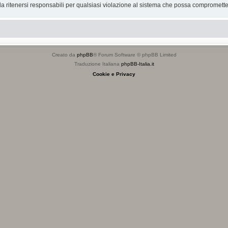
 ritenersi responsabili per qualsiasi violazione al sistema che possa compromette
Creato da
phpBB
® Forum Software © phpBB Limited
Traduzione Italiana
phpBB-Italia.it
Cookie e Privacy