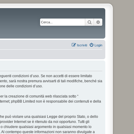
Cerca
Ricerca avanzata
Iscriviti
Login
 seguenti condizioni d’uso. Se non accetti di essere limitato
nto, sarà nostra premura avvisarti di tali modifiche, benché sia
one delle condizioni d’uso.
r la creazione di comunità web rilasciata sotto “
 internet; phpBB Limited non è responsabile dei contenuti e della
 che può violare una qualsiasi Legge del proprio Stato, o dello
rovider Internet se è ritenuto da noi opportuno. Tutti gli
tare o chiudere qualsiasi argomento in qualsiasi momento lo
se. Al contempo queste informazioni non saranno divulgate a