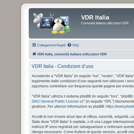
VDR Italia
Comunità italiana utilizzatori VDR
Collegamenti Rapidi
FAQ
VDR Italia, comunità italiana utilizzatori VDR
VDR Italia - Condizioni d’uso
Accedendo a “VDR Italia” (in seguito “noi”, “nostro”, “VDR Italia”
legalmente dalle condizioni d’uso seguenti non utilizzare i ser
opportuno controllare con frequenza queste pagine per eventuali
“VDR Italia” utilizza il sistema phpBB (in seguito “loro”, “php
GNU General Public License v2
” (in seguito “GPL”) liberament
gestione. Per ulteriori informazioni su phpBB:
https://www.php
Accetti di non inviare alcun tipo di offesa, oscenità, volgarità,
Stato dove “VDR Italia” è ospitato, o di una Legge internazionale
indirizzi IP sono registrati per salvaguardare e rinforzare quest
ritenga necessario. Come fruitore di questo servizio, accetti c