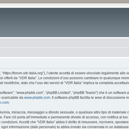
, “https://forum.vdr-italia.org”), l’utente accetta di essere vincolato legalmente alle
vizi offerti da “VDR Italia”. Le condizioni d’uso possono cambiare in qualunque mome
 modifiche, dato che l’uso dei servizi di “VDR Italia” implica la completa accettazi
BB software”, “www.phpbb.com”, “phpBB Limited”, “phpBB Teams”) che è un software pe
e scaricabile da
www.phpbb.com
. Il software phpBB facilita le aree di discussione
bb.com
.
 calunnia, minaccia, messaggio a sfondo sessuale, o qualsiasi altro tipo di materiale
. Fare ciò porta all’immediato e permanente divieto di accesso, con notifica al tuo p
e condizioni. Accetti che “VDR Italia” abbia il diritto di rimuovere, riscrivere, spos
he ogni informazione (dato personale) tu abbia inviato sia conservata in un databa